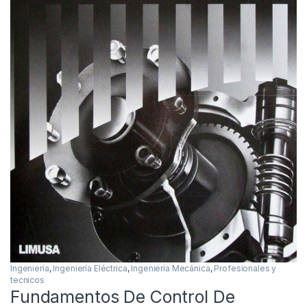
Ingeniería
,
Ingeniería Eléctrica
,
Ingeniería Mecánica
,
Profesionales y
tecnicos
Fundamentos De Control De