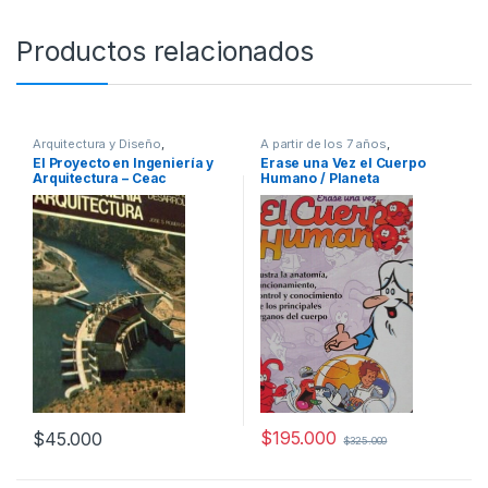
Productos relacionados
Arquitectura y Diseño
,
A partir de los 7 años
,
Arquitectura y Urbanismo
,
Animados
,
Ciencias Sociales
,
El Proyecto en Ingeniería y
Erase una Vez el Cuerpo
Ingeniería
,
Ingeniería Civil
,
Cultura Para Niños
,
Didácticos
,
Arquitectura – Ceac
Humano / Planeta
Profesionales y tecnicos
Educación y Pedagogía
,
Profesionales y tecnicos
$
195.000
$
45.000
$
325.000