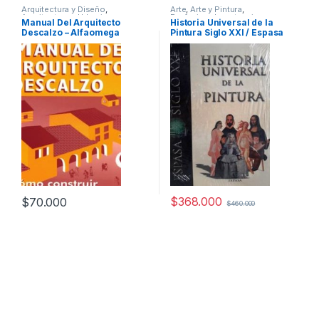
Arquitectura y Diseño
,
Arte
,
Arte y Pintura
,
Arquitectura y Urbanismo
,
Profesionales y tecnicos
Manual Del Arquitecto
Historia Universal de la
Diseño
,
Profesionales y
Descalzo – Alfaomega
Pintura Siglo XXI / Espasa
tecnicos
$
368.000
$
70.000
$
460.000