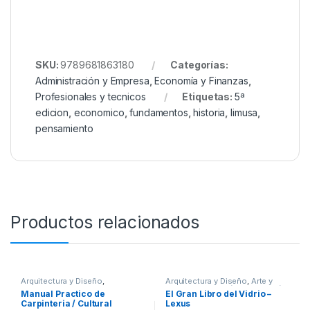
SKU:
9789681863180
Categorías:
Administración y Empresa
,
Economía y Finanzas
,
Profesionales y tecnicos
Etiquetas:
5ª
edicion
,
economico
,
fundamentos
,
historia
,
limusa
,
pensamiento
Productos relacionados
Arquitectura y Diseño
,
Arquitectura y Diseño
,
Arte y
Arquitectura y Urbanismo
,
Arte y
Afines
,
Decoración
,
Decoración
Manual Practico de
El Gran Libro del Vidrio –
Afines
,
Decoración
,
Decoración
y Muebles
,
Diseño
,
Hogar y
Carpinteria / Cultural
Lexus
y Muebles
,
Diseño
,
Hogar y
Manualidades
,
Ofertas
,