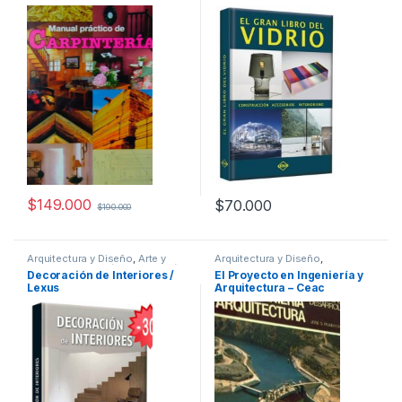
Manualidades
,
Interes General
,
Profesionales y tecnicos
,
Ofertas
,
Profesionales y
Temas Varios
tecnicos
,
Temas Varios
$
149.000
$
70.000
$
190.000
Arquitectura y Diseño
,
Arte y
Arquitectura y Diseño
,
Afines
,
Decoración
,
Decoración
Arquitectura y Urbanismo
,
Decoración de Interiores /
El Proyecto en Ingeniería y
y Muebles
,
Diseño
,
Interes
Ingeniería
,
Ingeniería Civil
,
Lexus
Arquitectura – Ceac
General
,
Ofertas
,
Profesionales
Profesionales y tecnicos
y tecnicos