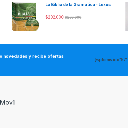
La Biblia de la Gramática - Lexus
$
232.000
$
290.000
de
novedades y recibe ofertas
[wpforms id="5717
s
Movil