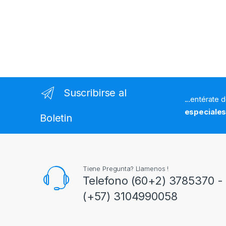
Suscribirse al
...entérate 
especiale
Boletin
Tiene Pregunta? Llamenos !
Telefono (60+2) 3785370 - 
(+57) 3104990058