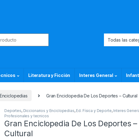
or:
ecnicos
Literatura y Ficción
Interes General
Infant
 Enciclopedias
Gran Enciclopedia De Los Deportes – Cultural
Deportes
,
Diccionarios y Enciclopedias
,
Ed. Física y Deporte
,
Interes Genera
Profesionales y tecnicos
Gran Enciclopedia De Los Deportes –
Cultural