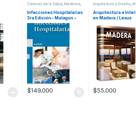
Ciencias de la Salud
,
Medicina
,
Arquitectura y Diseño
,
Ar
smo
,
Arte y
Profesionales y tecnicos
Afines
,
Diseño
,
Ofertas
,
ecoración
Profesionales y tecnico
Infecciones Hospitalarias
Arquitectura e Inter
teres
3ra Edición – Malagon –
en Madera / Lexus
s y
Panamericana
$
149.000
$
55.000