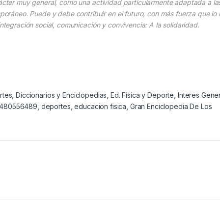
arácter muy general, como una actividad particularmente adaptada a la
áneo. Puede y debe contribuir en el futuro, con más fuerza que lo 
integración social, comunicación y convivencia: A la solidaridad.
rtes
,
Diccionarios y Enciclopedias
,
Ed. Física y Deporte
,
Interes Gener
480556489
,
deportes
,
educacion fisica
,
Gran Enciclopedia De Los