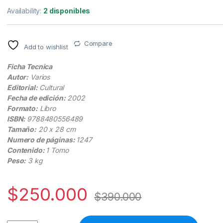
Availability:
2 disponibles
Compare
Add to wishlist
Ficha Tecnica
Autor:
Varios
Editorial:
Cultural
Fecha de edición:
2002
Formato:
Libro
ISBN:
9788480556489
Tamaño:
20 x 28 cm
Numero de páginas:
1247
Contenido:
1 Tomo
Peso:
3 kg
$
250.000
$
390.000