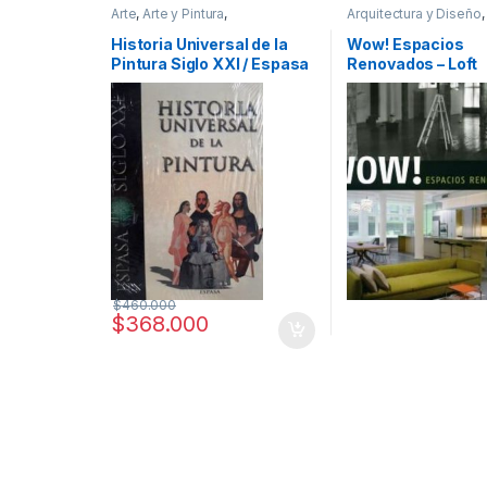
Arte
,
Arte y Pintura
,
Arquitectura y Diseño
,
Profesionales y tecnicos
Arquitectura y Urbani
Afines
,
Decoración
,
D
Historia Universal de la
Wow! Espacios
y Muebles
,
Diseño
,
In
Pintura Siglo XXI / Espasa
Renovados – Loft
General
,
Profesionale
tecnicos
Publications
$
460.000
$
368.000