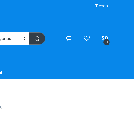
Tienda
$
0
0
il
l
,