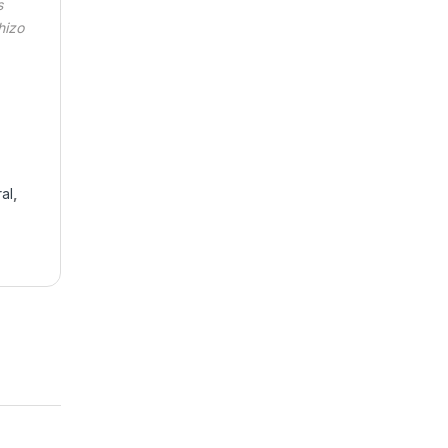
s
hizo
al
,