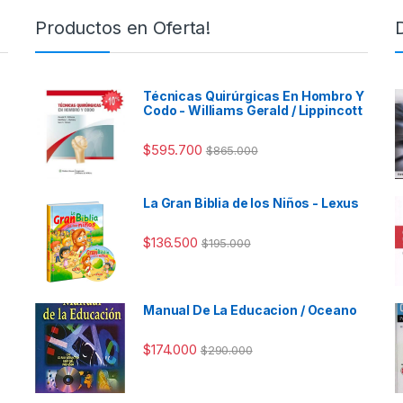
Productos en Oferta!
Técnicas Quirúrgicas En Hombro Y
Codo - Williams Gerald / Lippincott
$
595.700
$
865.000
La Gran Biblia de los Niños - Lexus
$
136.500
$
195.000
Manual De La Educacion / Oceano
$
174.000
$
290.000