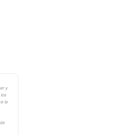
er y
 los
e la
 de