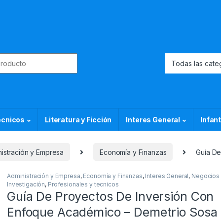
or:
ecnicos
Literatura y Ficción
Interes General
Infant
istración y Empresa
Economía y Finanzas
Guía De
Administración y Empresa
,
Economía y Finanzas
,
Interes General
,
Negocios
Investigación
,
Profesionales y tecnicos
Guía De Proyectos De Inversión Con
Enfoque Académico – Demetrio Sosa