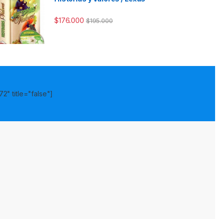
$
176.000
$
195.000
2" title="false"]