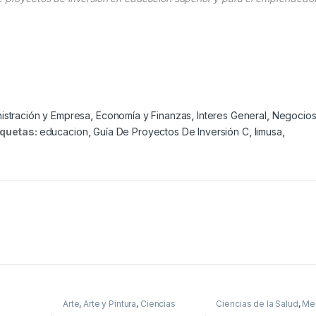
istración y Empresa
,
Economía y Finanzas
,
Interes General
,
Negocios
iquetas:
educacion
,
Guía De Proyectos De Inversión C
,
limusa
,
Arte
,
Arte y Pintura
,
Ciencias
Ciencias de la Salud
,
Me
smo
,
Sociales
,
Dibujo y Escultura
,
Profesionales y tecnico