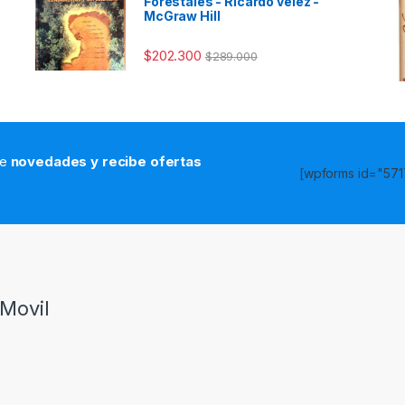
Forestales - Ricardo velez -
McGraw Hill
$
202.300
$
289.000
de
novedades y recibe ofertas
[wpforms id="5717
s
Movil