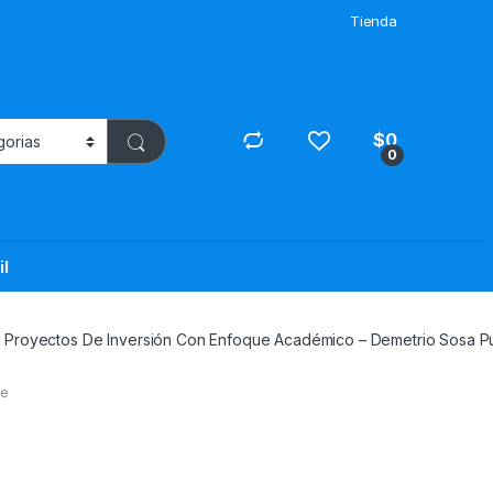
Tienda
$
0
0
il
 Proyectos De Inversión Con Enfoque Académico – Demetrio Sosa Pu
 e