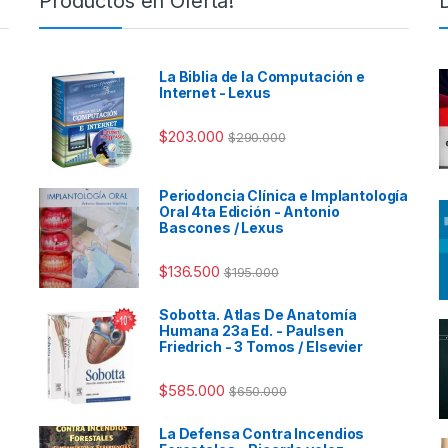
Productos en Oferta!
La Biblia de la Computación e
Internet - Lexus
$
203.000
$
290.000
Periodoncia Clínica e Implantología
Oral 4ta Edición - Antonio
Bascones / Lexus
$
136.500
$
195.000
Sobotta. Atlas De Anatomía
Humana 23a Ed. - Paulsen
Friedrich - 3 Tomos / Elsevier
$
585.000
$
650.000
La Defensa Contra Incendios