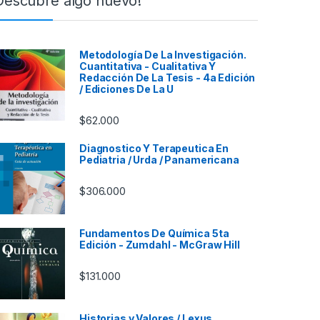
Descubre algo nuevo!
Metodología De La Investigación.
Cuantitativa - Cualitativa Y
Redacción De La Tesis - 4a Edición
/ Ediciones De La U
$
62.000
Diagnostico Y Terapeutica En
Pediatria / Urda / Panamericana
$
306.000
Fundamentos De Química 5ta
Edición - Zumdahl - McGraw Hill
$
131.000
Historias y Valores / Lexus