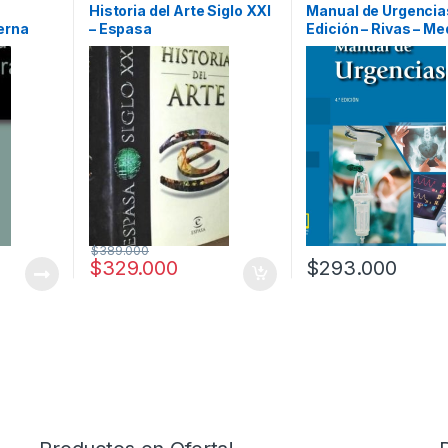
 y
Historia
,
Historia del Arte
,
Historia del Arte Siglo XXI
Manual de Urgencia
Profesionales y tecnicos
erna
– Espasa
Edición – Rivas – Me
Panamericana
$
389.000
$
329.000
$
293.000