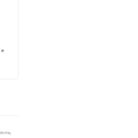
 e
dicina
,
s