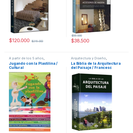
$
55.000
$
120.000
$
38.500
$
215.000
A partir de los 5 años
,
Arquitectura y Diseño
,
Didácticos
,
Hogar y
Arquitectura y Urbanismo
,
Arte y
Jugando con la Plastilina /
La Biblia de la Arquitectura
Manualidades
,
Ilustradores
,
Afines
,
Decoración
,
Decoración
Cultural
del Paisaje / Francesc
Interes General
,
Ocio y Tiempo
y Muebles
,
Diseño
,
Interes
Libre
,
Padres e Hijos
,
General
,
Ofertas
,
Profesionales
Zamora Mola – Julio Fajardo
Pasatiempos
y tecnicos
/ Lexus