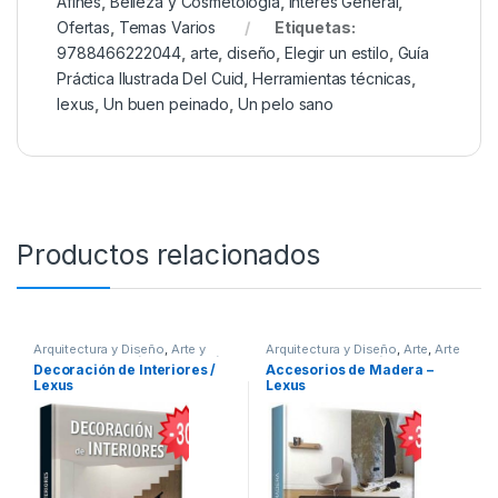
Afines
,
Belleza y Cosmetología
,
Interes General
,
Ofertas
,
Temas Varios
Etiquetas:
9788466222044
,
arte
,
diseño
,
Elegir un estilo
,
Guía
Práctica Ilustrada Del Cuid
,
Herramientas técnicas
,
lexus
,
Un buen peinado
,
Un pelo sano
Productos relacionados
Arquitectura y Diseño
,
Arte y
Arquitectura y Diseño
,
Arte
,
Arte
Afines
,
Decoración
,
Decoración
y Afines
,
Decoración y Muebles
,
Decoración de Interiores /
Accesorios de Madera –
y Muebles
,
Diseño
,
Interes
Diseño
,
Interes General
,
Ofertas
,
Lexus
Lexus
General
,
Ofertas
,
Profesionales
Profesionales y tecnicos
y tecnicos