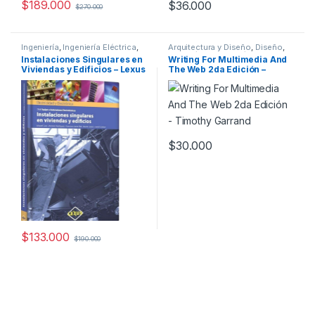
$
189.000
$
36.000
$
270.000
Ingeniería
,
Ingeniería Eléctrica
,
Arquitectura y Diseño
,
Diseño
,
Profesionales y tecnicos
Informática
,
Informática y
Instalaciones Singulares en
Writing For Multimedia And
Tecnología
,
Ingeniería
,
Viviendas y Edificios – Lexus
The Web 2da Edición –
Ingeniería de Sistemas
,
Interes
General
,
Profesionales y
Timothy Garrand
tecnicos
$
30.000
$
133.000
$
190.000