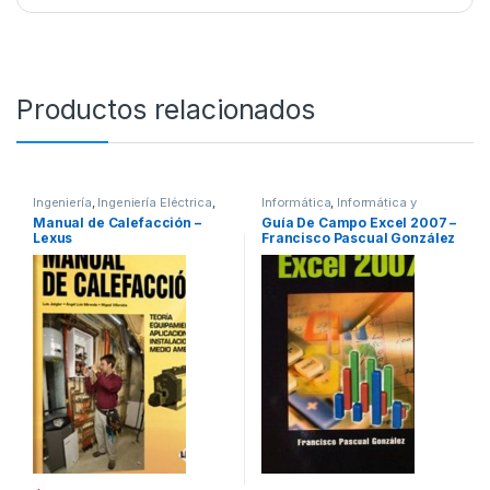
Productos relacionados
Ingeniería
,
Ingeniería Eléctrica
,
Informática
,
Informática y
Ofertas
,
Profesionales y
Tecnología
,
Ingeniería
,
Manual de Calefacción –
Guía De Campo Excel 2007 –
tecnicos
Ingeniería de Sistemas
,
Interes
Lexus
Francisco Pascual González
General
,
Profesionales y
tecnicos
/ Alfaomega