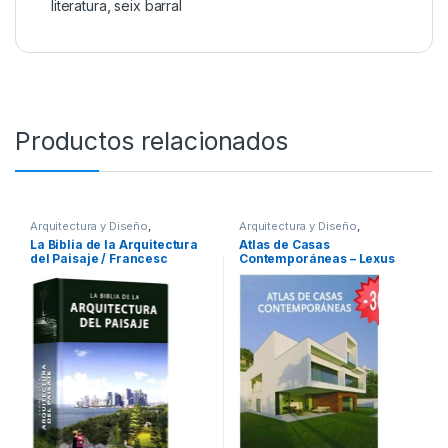
literatura
,
seix barral
Productos relacionados
Arquitectura y Diseño
,
Arquitectura y Diseño
,
Arquitectura y Urbanismo
,
Arte y
Arquitectura y Urbanismo
,
Arte y
La Biblia de la Arquitectura
Atlas de Casas
Afines
,
Decoración
,
Decoración
Afines
,
Interes General
,
Ofertas
,
del Paisaje / Francesc
Contemporáneas – Lexus
y Muebles
,
Diseño
,
Interes
Profesionales y tecnicos
General
,
Ofertas
,
Profesionales
Zamora Mola – Julio Fajardo
y tecnicos
/ Lexus