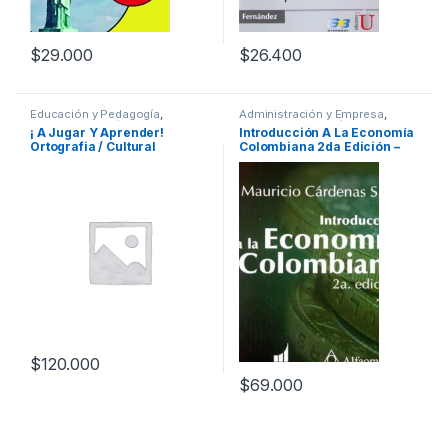
$
29.000
$
26.400
Educación y Pedagogía
,
Administración y Empresa
,
Idiomas y Lingüística
Derecho
,
Economía y Finanzas
,
¡ A Jugar Y Aprender!
Introducción A La Economía
Profesionales y tecnicos
Ortografia / Cultural
Colombiana 2da Edición –
Alfaomega
$
120.000
$
69.000