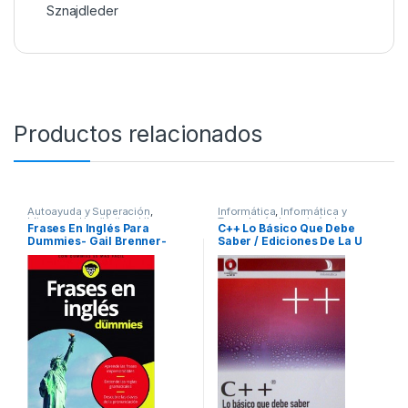
Sznajdleder
Productos relacionados
Autoayuda y Superación
,
Informática
,
Informática y
Idiomas y Lingüística
,
Libros en
Tecnología
,
Ingeniería de
Frases En Inglés Para
C++ Lo Básico Que Debe
Inglés
,
Ocio y Tiempo Libre
,
Sistemas
,
Interes General
,
Dummies- Gail Brenner-
Saber / Ediciones De La U
Pasatiempos
,
Temas Varios
Profesionales y tecnicos
Planeta