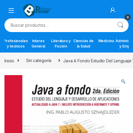
Skip to navigation
Skip to content
0
Buscar por:
Profesionales
Interes
Literatura y
Ciencias de
Medicina
Administr
y tecnicos
General
Ficción
la Salud
y Empr
Inicio
Sin categoría
Java A Fondo Estudio Del Lenguaje 