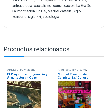
antropologia
,
capitalismo
,
comunicacion
,
La Era De
La Información Fin De
,
Manuel castells
,
siglo
veintiuno
,
siglo xxi
,
sociologia
Productos relacionados
Arquitectura y Diseño
,
Arquitectura y Diseño
,
Arquitectura y Urbanismo
,
Arquitectura y Urbanismo
,
Arte y
El Proyecto en Ingeniería y
Manual Practico de
Ingeniería
,
Ingeniería Civil
,
Afines
,
Decoración
,
Decoración
Arquitectura – Ceac
Carpinteria / Cultural
Profesionales y tecnicos
y Muebles
,
Diseño
,
Hogar y
Manualidades
,
Interes General
,
Ofertas
,
Profesionales y
tecnicos
,
Temas Varios