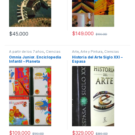
$
149.000
$
45.000
$
190.000
A partir de los 7 años
,
Ciencias
Arte
,
Arte y Pintura
,
Ciencias
Sociales
,
Cultura Para Niños
,
Sociales
,
Dibujo y Escultura
,
Omnia Junior. Enciclopedia
Historia del Arte Siglo XXI –
Diccionarios y Enciclopedias
,
Historia
,
Historia del Arte
,
Infantil – Planeta
Espasa
Didácticos
,
Educación y
Profesionales y tecnicos
Pedagogía
,
Infantil
,
Informática
,
Informática y Tecnología
,
Interes General
,
Profesionales y
tecnicos
$
109.000
$
329.000
$
190.000
$
389.000