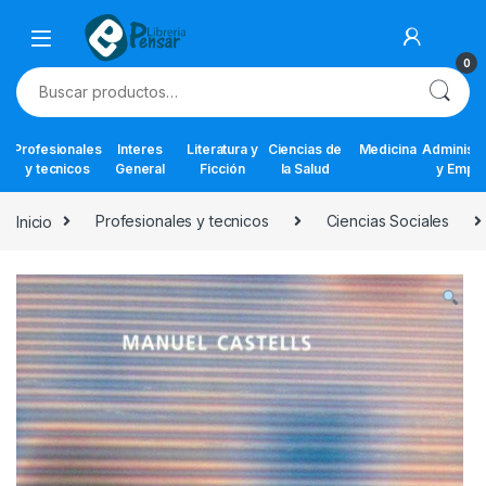
Skip to navigation
Skip to content
0
Buscar por:
Profesionales
Interes
Literatura y
Ciencias de
Medicina
Administr
y tecnicos
General
Ficción
la Salud
y Empr
Inicio
Profesionales y tecnicos
Ciencias Sociales