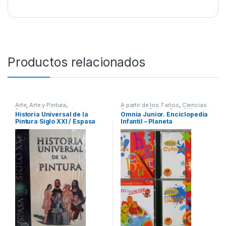
Productos relacionados
Arte
,
Arte y Pintura
,
A partir de los 7 años
,
Ciencias
Profesionales y tecnicos
Sociales
,
Cultura Para Niños
,
Historia Universal de la
Omnia Junior. Enciclopedia
Diccionarios y Enciclopedias
,
Pintura Siglo XXI / Espasa
Infantil – Planeta
Didácticos
,
Educación y
Pedagogía
,
Infantil
,
Informática
,
Informática y Tecnología
,
Interes General
,
Profesionales y
tecnicos