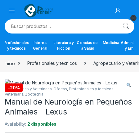
Skip to navigation
Skip to content
0
Buscar por:
Profesionales
Interes
Literatura y
Ciencias de
Medicina
Administr
y tecnicos
General
Ficción
la Salud
y Empr
Inicio
Profesionales y tecnicos
Agropecuario y Veteri
-
20%
Agropecuario y Veterinaria
,
Ofertas
,
Profesionales y tecnicos
,
Veterinaria
,
Zootecnia
Manual de Neurología en Pequeños
Animales – Lexus
Availability:
2 disponibles