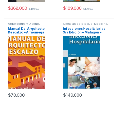
$
368.000
$
109.000
$
460.000
$
190.000
Arquitectura y Diseño
,
Ciencias de la Salud
,
Medicina
,
Arquitectura y Urbanismo
,
Profesionales y tecnicos
Manual Del Arquitecto
Infecciones Hospitalarias
Diseño
,
Profesionales y
Descalzo – Alfaomega
3ra Edición – Malagon –
tecnicos
Panamericana
$
70.000
$
149.000