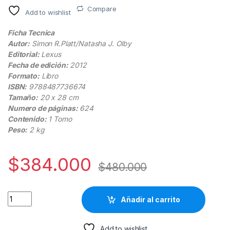
Compare
Add to wishlist
Ficha Tecnica
Autor:
Simon R.Platt/Natasha J. Olby
Editorial:
Lexus
Fecha de edición:
2012
Formato:
Libro
ISBN:
9788487736674
Tamaño:
20 x 28 cm
Numero de páginas:
624
Contenido:
1 Tomo
Peso:
2 kg
$
384.000
$
480.000
Manual de Neurología en Pequeños Animales - Lexus quantit
Añadir al carrito
Add to wishlist