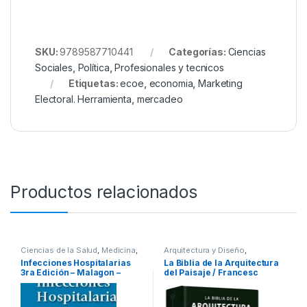
SKU:
9789587710441
Categorías:
Ciencias
Sociales
,
Política
,
Profesionales y tecnicos
Etiquetas:
ecoe
,
economia
,
Marketing
Electoral. Herramienta
,
mercadeo
Productos relacionados
Ciencias de la Salud
,
Medicina
,
Arquitectura y Diseño
,
Profesionales y tecnicos
Arquitectura y Urbanismo
,
Arte y
Infecciones Hospitalarias
La Biblia de la Arquitectura
Afines
,
Decoración
,
Decoración
3ra Edición – Malagon –
del Paisaje / Francesc
y Muebles
,
Diseño
,
Interes
General
,
Ofertas
,
Profesionales
Panamericana
Zamora Mola – Julio Fajardo
y tecnicos
/ Lexus