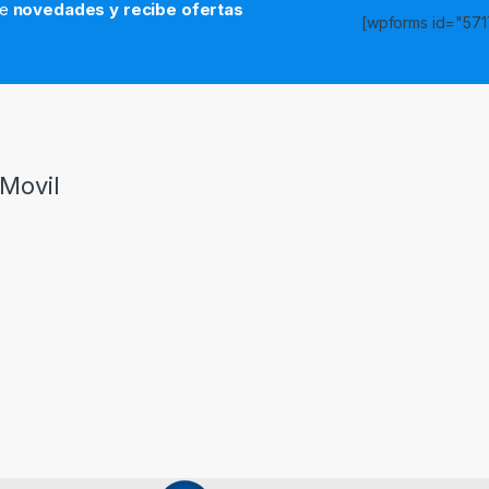
de
novedades y recibe ofertas
[wpforms id="5717
s
Movil