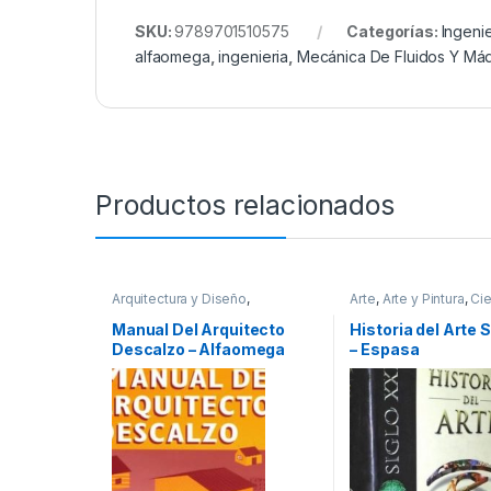
SKU:
9789701510575
Categorías:
Ingenie
alfaomega
,
ingenieria
,
Mecánica De Fluidos Y Má
Productos relacionados
Arquitectura y Diseño
,
Arte
,
Arte y Pintura
,
Ci
Arquitectura y Urbanismo
,
Sociales
,
Dibujo y Esc
Diseño
,
Profesionales y
Historia
,
Historia del A
Manual Del Arquitecto
Historia del Arte S
tecnicos
Profesionales y tecni
Descalzo – Alfaomega
– Espasa