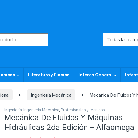
or:
ecnicos
Literatura y Ficción
Interes General
Infant
iería
Ingeniería Mecánica
Mecánica De Fluidos Y 
Ingeniería
,
Ingeniería Mecánica
,
Profesionales y tecnicos
Mecánica De Fluidos Y Máquinas
Hidráulicas 2da Edición – Alfaomega