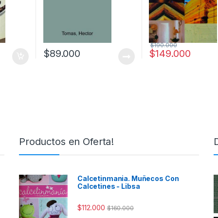
$
190.000
$
89.000
$
149.000
Productos en Oferta!
Calcetinmania. Muñecos Con
Calcetines - Libsa
$
112.000
$
160.000