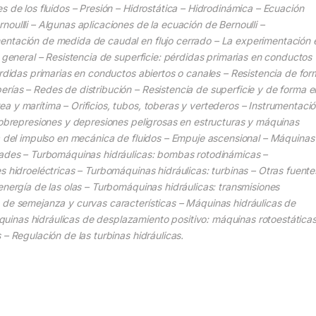
s de los fluidos – Presión – Hidrostática – Hidrodinámica – Ecuación
oullli – Algunas aplicaciones de la ecuación de Bernoulli –
entación de medida de caudal en flujo cerrado – La experimentación 
n general – Resistencia de superficie: pérdidas primarias en conductos
érdidas primarias en conductos abiertos o canales – Resistencia de for
rías – Redes de distribución – Resistencia de superficie y de forma e
a y marítima – Orificios, tubos, toberas y vertederos – Instrumentaci
 Sobrepresiones y depresiones peligrosas en estructuras y máquinas
ma del impulso en mecánica de fluidos – Empuje ascensional – Máquinas
idades – Turbomáquinas hidráulicas: bombas rotodinámicas –
s hidroeléctricas – Turbomáquinas hidráulicas: turbinas – Otras fuente
energía de las olas – Turbomáquinas hidráulicas: transmisiones
 de semejanza y curvas características – Máquinas hidráulicas de
inas hidráulicas de desplazamiento positivo: máquinas rotoestáticas
– Regulación de las turbinas hidráulicas.