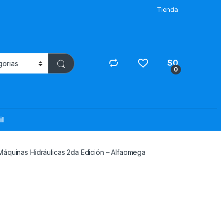
Tienda
$
0
0
il
Máquinas Hidráulicas 2da Edición – Alfaomega