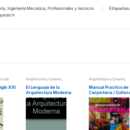
ría
,
Ingeniería Mecánica
,
Profesionales y tecnicos
Etiquetas
quinas H
encias
Arquitectura y Diseño
,
Arquitectura y Diseño
,
ultura
,
Arquitectura y Urbanismo
,
Arquitectura y Urbanism
rte
,
Diseño
,
Profesionales y
Afines
,
Decoración
,
Dec
iglo XXI
El Lenguaje de la
Manual Practico de
cos
tecnicos
y Muebles
,
Diseño
,
Hoga
Arquitectura Moderna
Carpinteria / Cultura
Manualidades
,
Interes G
Ofertas
,
Profesionales y
tecnicos
,
Temas Varios