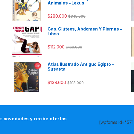
Animales - Lexus
$
280.000
$
345.000
Gap. Glúteos, Abdomen Y Piernas -
Libsa
$
112.000
$
160.000
Atlas Ilustrado Antiguo Egipto -
Susaeta
$
138.600
$
198.000
de
novedades y recibe ofertas
[wpforms id="5717
s