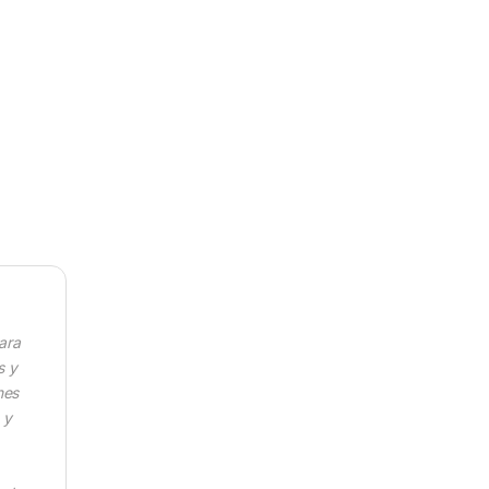
usa quantity
ara
s y
nes
 y