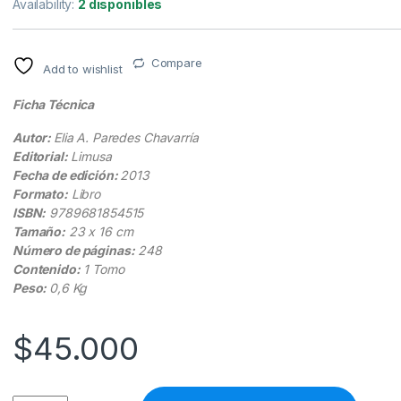
Availability:
2 disponibles
Compare
Add to wishlist
Ficha Técnica
Autor:
Elia A. Paredes Chavarría
Editorial:
Limusa
Fecha de edición:
2013
Formato:
Libro
ISBN:
9789681854515
Tamaño:
23 x 16 cm
Número de páginas:
248
Contenido:
1 Tomo
Peso:
0,6 Kg
$
45.000