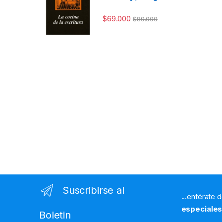
$
69.000
$
89.000
Suscribirse al
...entérate 
especiale
Boletin