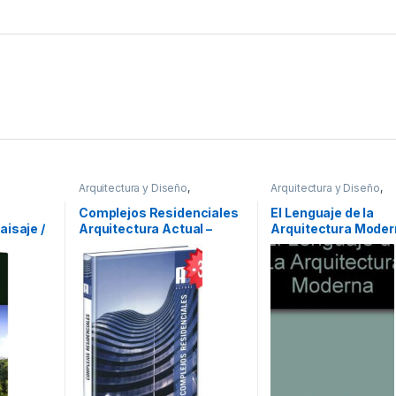
Arquitectura y Diseño
,
Arquitectura y Diseño
,
smo
,
Arte y
Arquitectura y Urbanismo
,
Arquitectura y Urbanism
ecoración
Decoración
,
Diseño
,
Ofertas
,
Diseño
,
Profesionales y
Complejos Residenciales
El Lenguaje de la
teres
Profesionales y tecnicos
tecnicos
aisaje /
Arquitectura Actual –
Arquitectura Moder
esionales
Mola –
Lexus
xus