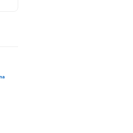
o
,
na