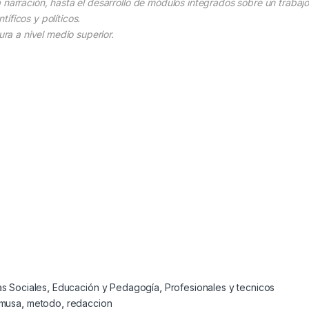
 narración, hasta el desarrollo de módulos integrados sobre un trabaj
ntíficos y políticos.
ura a nivel medio superior.
as Sociales
,
Educación y Pedagogía
,
Profesionales y tecnicos
imusa
,
metodo
,
redaccion