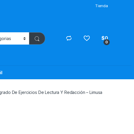
Tienda
$
0
0
il
grado De Ejercicios De Lectura Y Redacción – Limusa