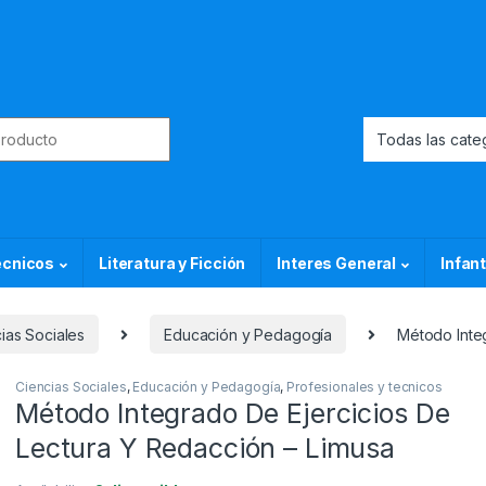
or:
ecnicos
Literatura y Ficción
Interes General
Infant
ias Sociales
Educación y Pedagogía
Método Inte
Ciencias Sociales
,
Educación y Pedagogía
,
Profesionales y tecnicos
Método Integrado De Ejercicios De
Lectura Y Redacción – Limusa