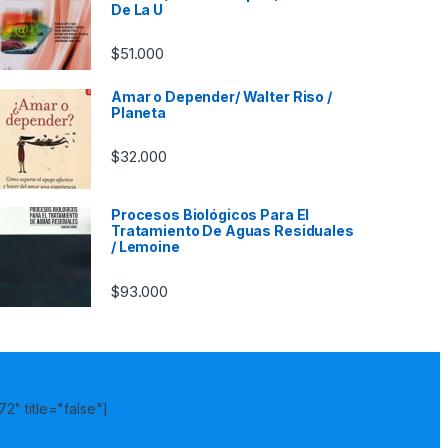
De La U
$
51.000
Amar o Depender/ Walter Riso /
Planeta
$
32.000
Procesos Biológicos Para El
Tratamiento De Aguas Residuales
/ Lemoine
$
93.000
2" title="false"]