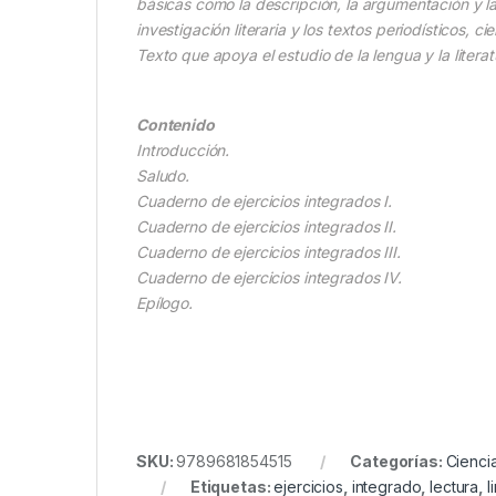
básicas como la descripción, la argumentación y la
investigación literaria y los textos periodísticos, cie
Texto que apoya el estudio de la lengua y la literat
Contenido
Introducción.
Saludo.
Cuaderno de ejercicios integrados I.
Cuaderno de ejercicios integrados II.
Cuaderno de ejercicios integrados III.
Cuaderno de ejercicios integrados IV.
Epílogo.
SKU:
9789681854515
Categorías:
Cienci
Etiquetas:
ejercicios
,
integrado
,
lectura
,
l