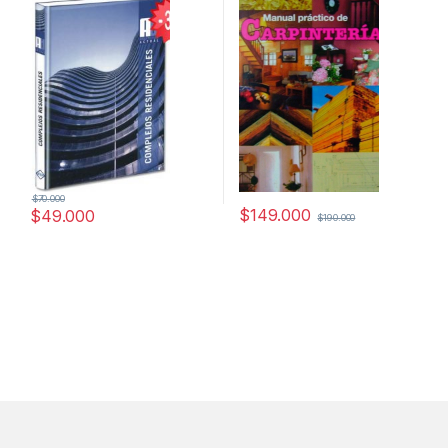
tecnicos
,
Temas Varios
$
70.000
$
149.000
$
49.000
$
190.000