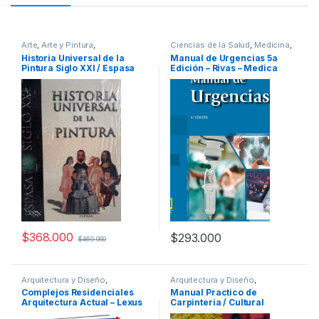
Arte
,
Arte y Pintura
,
Ciencias de la Salud
,
Medicina
,
Profesionales y tecnicos
Profesionales y tecnicos
Historia Universal de la
Manual de Urgencias 5a
Pintura Siglo XXI / Espasa
Edición – Rivas – Medica
Panamericana
$
368.000
$
293.000
$
460.000
Arquitectura y Diseño
,
Arquitectura y Diseño
,
Arquitectura y Urbanismo
,
Arquitectura y Urbanismo
,
Arte y
Complejos Residenciales
Manual Practico de
Decoración
,
Diseño
,
Ofertas
,
Afines
,
Decoración
,
Decoración
Arquitectura Actual – Lexus
Carpinteria / Cultural
Profesionales y tecnicos
y Muebles
,
Diseño
,
Hogar y
Manualidades
,
Interes General
,
Ofertas
,
Profesionales y