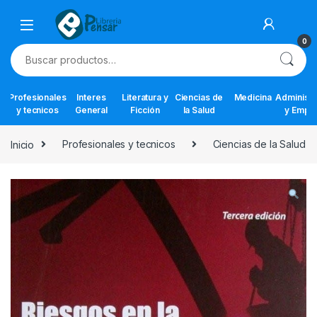
Skip to navigation
Skip to content
0
Buscar por:
Profesionales
Interes
Literatura y
Ciencias de
Medicina
Administr
y tecnicos
General
Ficción
la Salud
y Empr
Inicio
Profesionales y tecnicos
Ciencias de la Salud