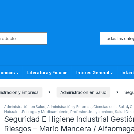
or:
ecnicos
Literatura y Ficción
Interes General
Infant
istración y Empresa
Administración en Salud
Segu
Administración en Salud
,
Administración y Empresa
,
Ciencias de la Salud
,
Ci
Naturales
,
Ecología y Medioambiente
,
Profesionales y tecnicos
,
Salud Ocup
Seguridad E Higiene Industrial Gesti
Riesgos – Mario Mancera / Alfaomeg