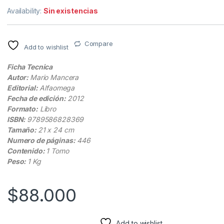
Availability:
Sin existencias
Compare
Add to wishlist
Ficha Tecnica
Autor:
Mario Mancera
Editorial:
Alfaomega
Fecha de edición:
2012
Formato:
Libro
ISBN:
9789586828369
Tamaño:
21 x 24 cm
Numero de páginas:
446
Contenido:
1 Tomo
Peso:
1 Kg
$
88.000
Add to wishlist