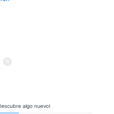
la –
s
Descubre algo nuevo!