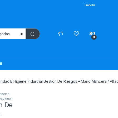
Tienda
$
0
0
il
ridad E Higiene Industrial Gestión De Riesgos – Mario Mancera / Alf
encias
acional
ón De
a