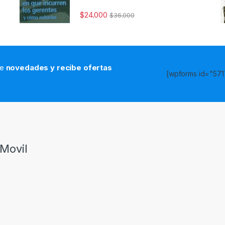
$
24.000
$
36.000
de
novedades y recibe ofertas
[wpforms id="5717
s
Movil