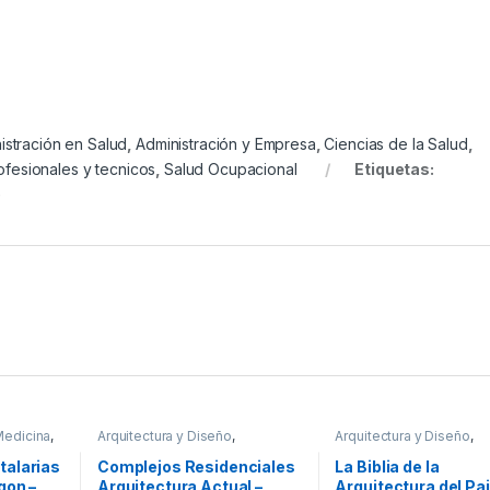
istración en Salud
,
Administración y Empresa
,
Ciencias de la Salud
,
ofesionales y tecnicos
,
Salud Ocupacional
Etiquetas:
G
Medicina
,
Arquitectura y Diseño
,
Arquitectura y Diseño
,
cos
Arquitectura y Urbanismo
,
Arquitectura y Urbanism
Decoración
,
Diseño
,
Ofertas
,
Afines
,
Decoración
,
Dec
talarias
Complejos Residenciales
La Biblia de la
Profesionales y tecnicos
y Muebles
,
Diseño
,
Inte
gon –
Arquitectura Actual –
Arquitectura del Pai
General
,
Ofertas
,
Profes