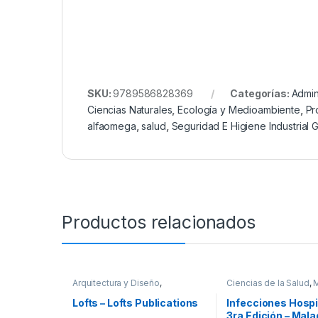
SKU:
9789586828369
Categorías:
Admin
Ciencias Naturales
,
Ecología y Medioambiente
,
Pr
alfaomega
,
salud
,
Seguridad E Higiene Industrial 
Productos relacionados
Arquitectura y Diseño
,
Ciencias de la Salud
,
Arquitectura y Urbanismo
,
Arte y
Profesionales y tecni
Afines
,
Decoración
,
Decoración
Lofts – Lofts Publications
Infecciones Hospi
y Muebles
,
Diseño
,
Interes
3ra Edición – Mala
General
,
Profesionales y