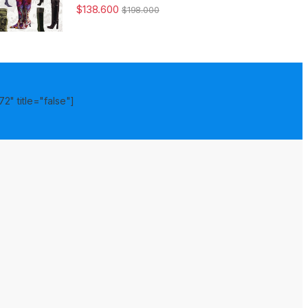
$
138.600
$
198.000
2" title="false"]