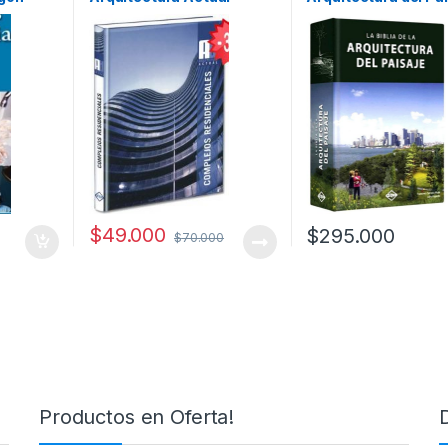
y tecnicos
Lexus
Francesc Zamora Mo
Julio Fajardo / Lexu
$
49.000
$
295.000
$
70.000
Productos en Oferta!