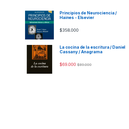
Principios de Neurociencia /
Haines - Elsevier
$
358.000
La cocina de la escritura / Daniel
Cassany / Anagrama
$
69.000
$
89.000