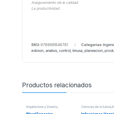
Aseguramiento de la calidad.
La productividad.
SKU:
9789681848781
Categorías:
Ingeni
edicion
,
analisis
,
control
,
limusa
,
planeacion
,
prod
Productos relacionados
Arquitectura y Diseño
,
Ciencias de la Salud
,
Arquitectura y Urbanismo
,
Arte y
Profesionales y tecni
Afines
,
Decoración
,
Decoración
Wow! Espacios
Infecciones Hospi