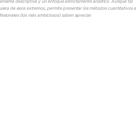
vamente descriptiva y un enfoque estrictamente analítico. Aunque tal
quiera de esos extremos, permite presentar los métodos cuantitativos e
ofesionales (los más ambiciosos) saben apreciar.