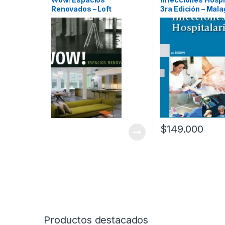
y Muebles
,
Diseño
,
Interes
Renovados – Loft
3ra Edición – Mala
General
,
Profesionales y
tecnicos
Publications
Panamericana
$
149.000
Productos destacados