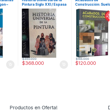
Profesionales y tecnico
gon –
Pintura Siglo XXI / Espasa
Construcción: Suel
Paredes, Techos,
fachadas / Lexus
$
460.000
$
165.000
$
368.000
$
120.000
Productos en Oferta!