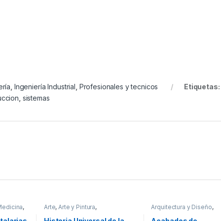
ería
,
Ingeniería Industrial
,
Profesionales y tecnicos
Etiquetas
uccion
,
sistemas
Medicina
,
Arte
,
Arte y Pintura
,
Arquitectura y Diseño
,
cos
Profesionales y tecnicos
Arquitectura y Urbanism
Decoración
,
Diseño
,
Ofe
talarias
Historia Universal de la
Acabados de