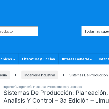
or:
ecnicos
Literatura y Ficción
Interes General
Infant
iería
Ingeniería Industrial
Sistemas De Producción: P
Ingeniería
,
Ingeniería Industrial
,
Profesionales y tecnicos
Sistemas De Producción: Planeación,
Análisis Y Control – 3a Edición – Lim