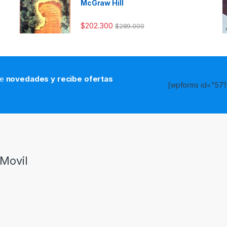
McGraw Hill
$
202.300
$
289.000
de
novedades y recibe ofertas
[wpforms id="5717
s
Movil