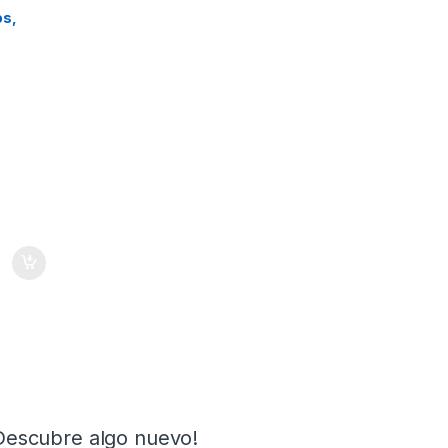
s
os,
Descubre algo nuevo!