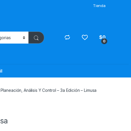
Tienda
$
0
0
il
laneación, Análisis Y Control – 3a Edición – Limusa
usa