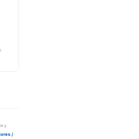
:
te y
oración
res
ores /
ionales