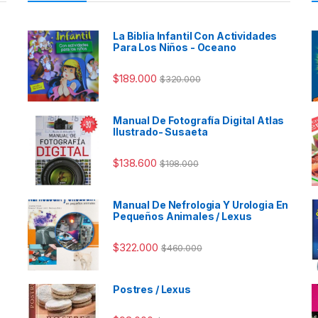
La Biblia Infantil Con Actividades
Para Los Niños - Oceano
$
189.000
$
320.000
Manual De Fotografía Digital Atlas
Ilustrado- Susaeta
$
138.600
$
198.000
Manual De Nefrologia Y Urologia En
Pequeños Animales / Lexus
$
322.000
$
460.000
Postres / Lexus