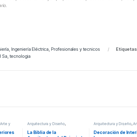
rio.
iería
,
Ingeniería Eléctrica
,
Profesionales y tecnicos
Etiquetas
l Sa
,
tecnologia
,
Arte y
Arquitectura y Diseño
,
Arquitectura y Diseño
,
Ar
s
,
Arquitectura y Urbanismo
,
Arte y
Afines
,
Decoración
,
Dec
cos
Afines
,
Decoración
,
Decoración
y Muebles
,
Diseño
,
Inte
eriores
La Biblia de la
Decoración de Interi
y Muebles
,
Diseño
,
Interes
General
,
Ofertas
,
Profes