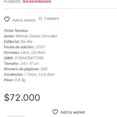
Availability:
Sin existencias
Compare
Add to wishlist
Ficha Tecnica
Autor:
Manuel Santos González
Editorial:
Ra-Ma
Fecha de edición:
2007
Formato:
Libro, Cd-Rom
ISBN:
9788478977789
Tamaño:
24 x 17 cm
Numero de páginas:
389
Contenido:
1 Tomo, 1 Cd-Rom
Peso:
0,8 Kg
$
72.000
Add to wishlist