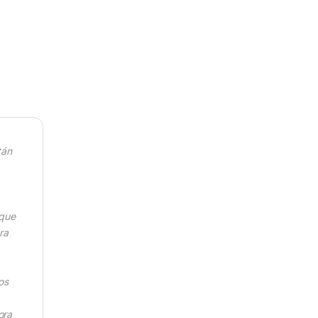
tán
 que
ra
os
ora