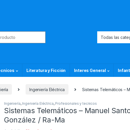
or:
ecnicos
Literatura y Ficción
Interes General
Infant
iería
Ingeniería Eléctrica
Sistemas Telemáticos – 
Ingeniería
,
Ingeniería Eléctrica
,
Profesionales y tecnicos
Sistemas Telemáticos – Manuel Sant
González / Ra-Ma