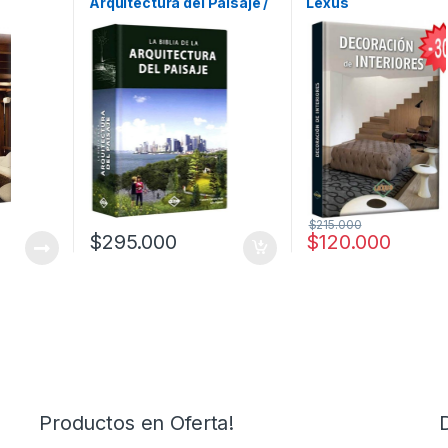
Arquitectura del Paisaje /
Lexus
General
,
Ofertas
,
Profesionales
y tecnicos
y tecnicos
Francesc Zamora Mola –
Julio Fajardo / Lexus
$
215.000
$
295.000
$
120.000
Productos en Oferta!