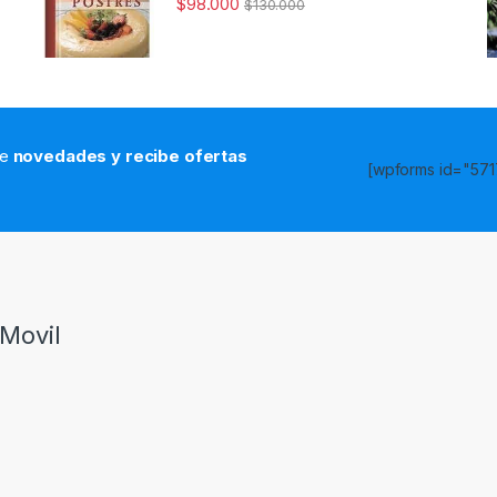
$
98.000
$
130.000
de
novedades y recibe ofertas
[wpforms id="5717
s
Movil