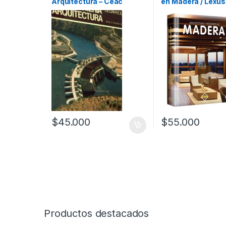
Arquitectura – Ceac
en Madera / Lexus
$
45.000
$
55.000
Productos destacados