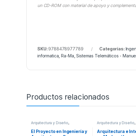
un CD-ROM con material de apoyo y complementa
SKU:
9788478977789
Categorías:
Ingen
informatica
,
Ra-Ma
,
Sistemas Telemáticos - Manue
Productos relacionados
Arquitectura y Diseño
,
Arquitectura y Diseño
Arquitectura y Urbanismo
,
Afines
,
Diseño
,
Oferta
Ingeniería
,
Ingeniería Civil
,
Profesionales y tecni
El Proyecto en Ingeniería y
Arquitectura e Int
Profesionales y tecnicos