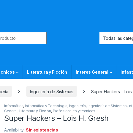
or:
ecnicos
Literatura y Ficción
Interes General
Infant
iería
Ingeniería de Sistemas
Super Hackers – Lois
Informática
,
Informática y Tecnología
,
Ingeniería
,
Ingeniería de Sistemas
,
In
General
,
Literatura y Ficción
,
Profesionales y tecnicos
Super Hackers – Lois H. Gresh
Availability:
Sin existencias