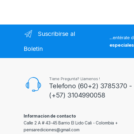
Suscribirse al
...entérate 
especiale
Boletin
Tiene Pregunta? Llamenos !
Telefono (60+2) 3785370 - 
(+57) 3104990058
Informacion de contacto
Calle 2 A # 43-45 Barrio El Lido Cali - Colombia +
pensarediciones@gmail.com