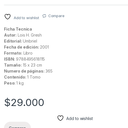
Compare
Add to wishlist
Ficha Tecnica
Autor:
Lois H. Gresh
Editorial:
Umbriel
Fecha de edición:
2001
Formato:
Libro
ISBN:
9788495618115
Tamaño:
15 x 23 cm
Numero de páginas:
365
Contenido:
1 Tomo
Peso:
1 kg
$
29.000
Add to wishlist