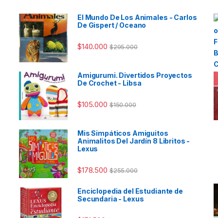
El Mundo De Los Animales - Carlos
De Gispert / Oceano
$
140.000
$
295.000
Amigurumi. Divertidos Proyectos
De Crochet - Libsa
$
105.000
$
150.000
Mis Simpáticos Amiguitos
Animalitos Del Jardín 8 Libritos -
Lexus
$
178.500
$
255.000
Enciclopedia del Estudiante de
Secundaria - Lexus