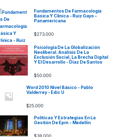
Fundamentos De Farmacología
Básica Y Clínica - Ruiz Gayo -
Panamericana
$
273.000
Psicología De La Globalización
Neoliberal. Análisis De La
Exclusión Social, La Brecha Digital
Y El Desarrollo - Díaz De Santos
$
50.000
Word 2010 Nivel Básico - Pablo
Valderrey - Edic U
$
25.000
Políticas Y Estrategias En La
Gestión De Epm - Medellin
$
38.000