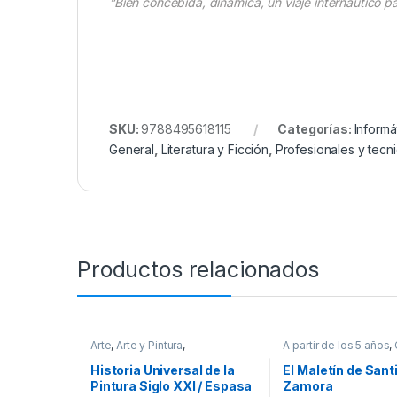
“Bien concebida, dinámica, un viaje internáutico pa
SKU:
9788495618115
Categorías:
Informá
General
,
Literatura y Ficción
,
Profesionales y tecn
Productos relacionados
Arte
,
Arte y Pintura
,
A partir de los 5 años
,
Profesionales y tecnicos
Sociales
,
Cultura Para
Educación y Pedagog
Historia Universal de la
El Maletín de Sant
Interes General
,
Padre
Pintura Siglo XXI / Espasa
Zamora
Profesionales y tecni