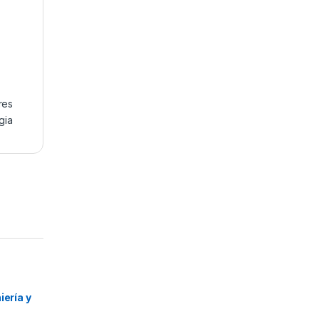
res
gia
o
,
l
,
iería y
s