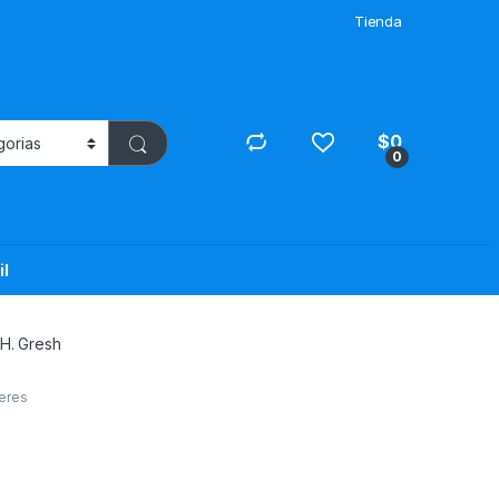
Tienda
$
0
0
il
 H. Gresh
teres