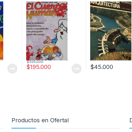
$
325.000
$
195.000
$
45.000
Productos en Oferta!