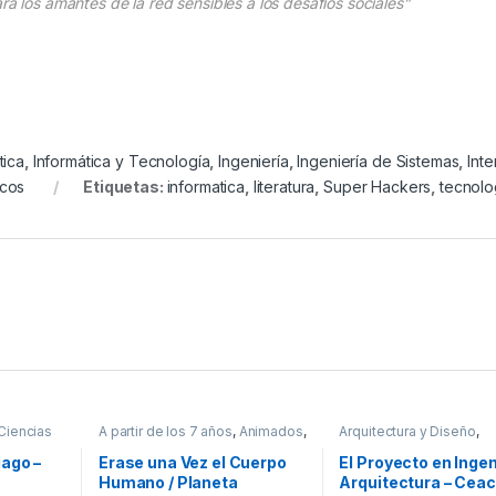
ra los amantes de la red sensibles a los desafíos sociales”
tica
,
Informática y Tecnología
,
Ingeniería
,
Ingeniería de Sistemas
,
Inte
icos
Etiquetas:
informatica
,
literatura
,
Super Hackers
,
tecnolo
Ciencias
A partir de los 7 años
,
Animados
,
Arquitectura y Diseño
,
 Niños
,
Ciencias Sociales
,
Cultura Para
Arquitectura y Urbanism
ía
,
Infantil
,
Niños
,
Didácticos
,
Educación y
Ingeniería
,
Ingeniería Civi
iago –
Erase una Vez el Cuerpo
El Proyecto en Ingen
s e Hijos
,
Pedagogía
,
Profesionales y
Profesionales y tecnico
Humano / Planeta
Arquitectura – Ceac
cos
tecnicos