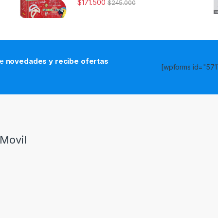
$
171.500
$
245.000
de
novedades y recibe ofertas
[wpforms id="5717
s
Movil