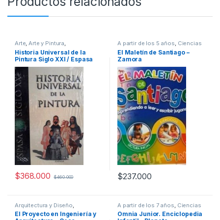
Productos relacionados
Arte
,
Arte y Pintura
,
A partir de los 5 años
,
Ciencias
Profesionales y tecnicos
Sociales
,
Cultura Para Niños
,
Historia Universal de la
El Maletín de Santiago –
Educación y Pedagogía
,
Infantil
,
Pintura Siglo XXI / Espasa
Zamora
Interes General
,
Padres e Hijos
,
Profesionales y tecnicos
$
368.000
$
237.000
$
460.000
Arquitectura y Diseño
,
A partir de los 7 años
,
Ciencias
Arquitectura y Urbanismo
,
Sociales
,
Cultura Para Niños
,
El Proyecto en Ingeniería y
Omnia Junior. Enciclopedia
Ingeniería
,
Ingeniería Civil
,
Diccionarios y Enciclopedias
,