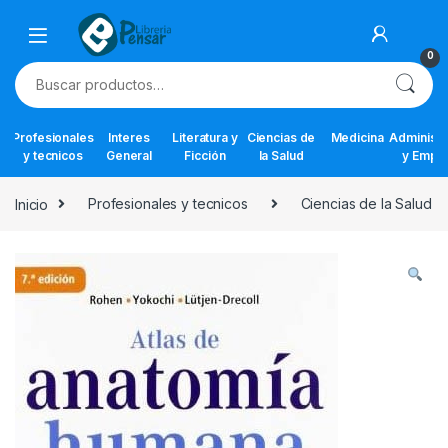
Skip to navigation
Skip to content
0
Buscar por:
Profesionales
Interes
Literatura y
Ciencias de
Medicina
Administr
y tecnicos
General
Ficción
la Salud
y Empr
Inicio
Profesionales y tecnicos
Ciencias de la Salud