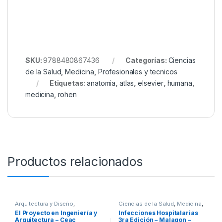
SKU:
9788480867436
Categorías:
Ciencias
de la Salud
,
Medicina
,
Profesionales y tecnicos
Etiquetas:
anatomia
,
atlas
,
elsevier
,
humana
,
medicina
,
rohen
Productos relacionados
Arquitectura y Diseño
,
Ciencias de la Salud
,
Medicina
,
Arquitectura y Urbanismo
,
Profesionales y tecnicos
El Proyecto en Ingeniería y
Infecciones Hospitalarias
Ingeniería
,
Ingeniería Civil
,
Arquitectura – Ceac
3ra Edición – Malagon –
Profesionales y tecnicos