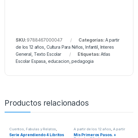
SKU:
9788467000047
Categorías:
A partir
de los 12 años
,
Cultura Para Niños
,
Infantil
,
Interes
General
,
Texto Escolar
Etiquetas:
Atlas
Escolar Espasa
,
educacion
,
pedagogia
Productos relacionados
Cuentos, Fabulas y Relatos
,
A partir de los 12 años
,
A partir
Cultura Para Niños
,
Didácticos
,
de los 7 años
,
A partir de los 9
Serie Aprendiendo 4 Libritos
Mis Primeros Pasos. +
Infantil
,
Ofertas
años
,
Animados
,
Cuentos,