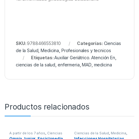
SKU:
9788466553810
Categorías:
Ciencias
de la Salud
,
Medicina
,
Profesionales y tecnicos
Etiquetas:
Auxiliar Geriátrico. Atención En
,
ciencias de la salud
,
enfermeria
,
MAD
,
medicina
Productos relacionados
A partir de los 7 años
,
Ciencias
Ciencias de la Salud
,
Medicina
,
Sociales
,
Cultura Para Niños
,
Profesionales y tecnicos
Omnia Junior. Enciclopedia
Infecciones Hospitalarias