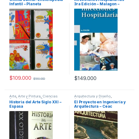
Diccionarios y Enciclopedias
,
Infantil – Planeta
3ra Edición – Malagon –
Didácticos
,
Educación y
Pedagogía
,
Infantil
,
Informática
,
Panamericana
Informática y Tecnología
,
Interes General
,
Profesionales y
tecnicos
$
109.000
$
149.000
$
190.000
Arte
,
Arte y Pintura
,
Ciencias
Arquitectura y Diseño
,
Sociales
,
Dibujo y Escultura
,
Arquitectura y Urbanismo
,
Historia del Arte Siglo XXI –
El Proyecto en Ingeniería y
Historia
,
Historia del Arte
,
Ingeniería
,
Ingeniería Civil
,
Espasa
Arquitectura – Ceac
Profesionales y tecnicos
Profesionales y tecnicos