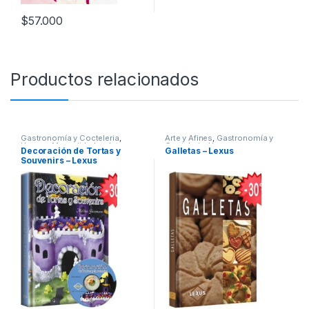
$
57.000
Productos relacionados
Gastronomía y Cocteleria
,
Arte y Afines
,
Gastronomía y
Hogar y Manualidades
,
Interes
Cocteleria
,
Hogar y
Decoración de Tortas y
Galletas – Lexus
General
,
Ocio y Tiempo Libre
,
Manualidades
,
Interes General
,
Souvenirs – Lexus
Ofertas
,
Temas Varios
Ocio y Tiempo Libre
,
Ofertas
,
Temas Varios