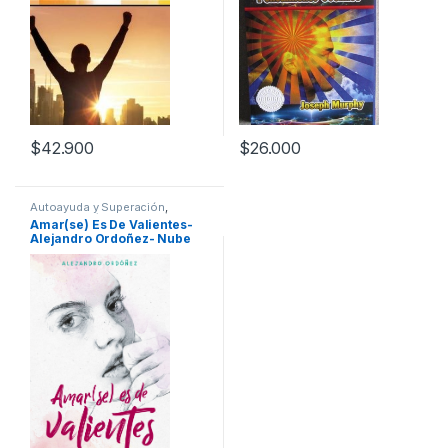
$
42.900
$
26.000
Autoayuda y Superación
,
Autobiografías y Biografías
,
Amar(se) Es De Valientes-
Literatura y Ficción
,
Ocio y
Alejandro Ordoñez- Nube
Tiempo Libre
,
Temas Varios
De Tinta