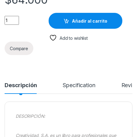
Creatividad, S.a- Ed Catmull- Conecta quantity
Añadir al carrito
Add to wishlist
Compare
Descripción
Specification
Revie
DESCRIPCIÓN:
Creatividad, S.A. es un libro para profesionales que