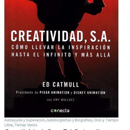
Autoayuda y Superación
,
Autobiografías y Biografías
,
Ocio y Tiempo
Libre
,
Temas Varios