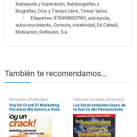
Autoayuda y Superación
,
Autobiografías y
Biografías
,
Ocio y Tiempo Libre
,
Temas Varios
Etiquetas:
9789588821160
,
autoayuda
,
autoconocimiento
,
Conecta
,
creatividad
,
Ed Catmull
,
Motivación
,
Reflexión
,
S.a
También te recomendamos…
Mercadeo y Publicidad
Ciencias Sociales
,
Gerencia y
Recursos
,
Interes General
Soy Un Crack El Marketing
Las Sorprendentes leyes de
Personal Me Salvo La Vida
la fuerza del Pensamiento
Cosmico / Joseph Murphy /
Multipapel