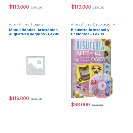
$
119.000
$
119.000
$
170.000
$
170.000
Arte y Afines
,
Hogar y
Arte y Afines
,
Decoración y
Manualidades
,
Interes General
,
Muebles
,
Hogar y Manualidades
,
Manualidades. Artesanías,
Bisutería Artesanal y
Ocio y Tiempo Libre
,
Temas
Interes General
,
Moda
,
Ocio y
Juguetes y Regalos – Lexus
Ecológica – Lexus
Varios
Tiempo Libre
,
Temas Varios
$
119.000
$
170.000
$
98.000
$
140.000