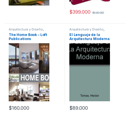
$
399.000
$
540.000
Arquitectura y Diseño
,
Arquitectura y Diseño
,
Arquitectura y Urbanismo
,
Arte y
Arquitectura y Urbanismo
,
The Home Book – Loft
El Lenguaje de la
Afines
,
Decoración
,
Decoración
Diseño
,
Profesionales y
Publications
Arquitectura Moderna
y Muebles
,
Diseño
,
Hogar y
tecnicos
Manualidades
,
Ingeniería
,
Ingeniería Industrial
,
Interes
General
,
Profesionales y
tecnicos
$
160.000
$
89.000