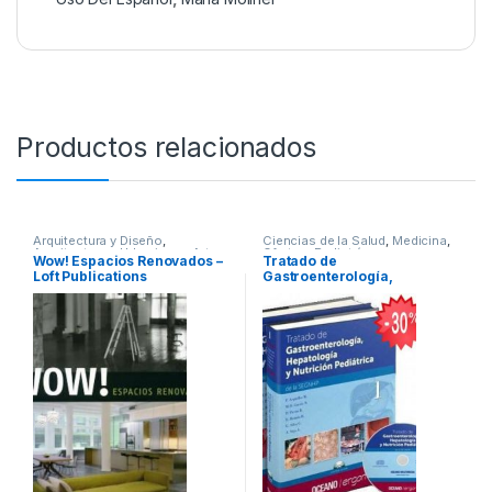
Productos relacionados
Arquitectura y Diseño
,
Ciencias de la Salud
,
Medicina
,
Arquitectura y Urbanismo
,
Arte y
Ofertas
,
Pediatría
,
Wow! Espacios Renovados –
Tratado de
Afines
,
Decoración
,
Decoración
Profesionales y tecnicos
Loft Publications
Gastroenterología,
y Muebles
,
Diseño
,
Interes
General
,
Profesionales y
Hepatología y Nutrición
tecnicos
Pediátrica 2 Tomos –
Oceano