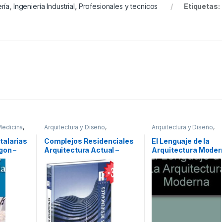
ería
,
Ingeniería Industrial
,
Profesionales y tecnicos
Etiquetas:
Medicina
,
Arquitectura y Diseño
,
Arquitectura y Diseño
,
cos
Arquitectura y Urbanismo
,
Arquitectura y Urbanism
Decoración
,
Diseño
,
Ofertas
,
Diseño
,
Profesionales y
talarias
Complejos Residenciales
El Lenguaje de la
Profesionales y tecnicos
tecnicos
gon –
Arquitectura Actual –
Arquitectura Moder
Lexus