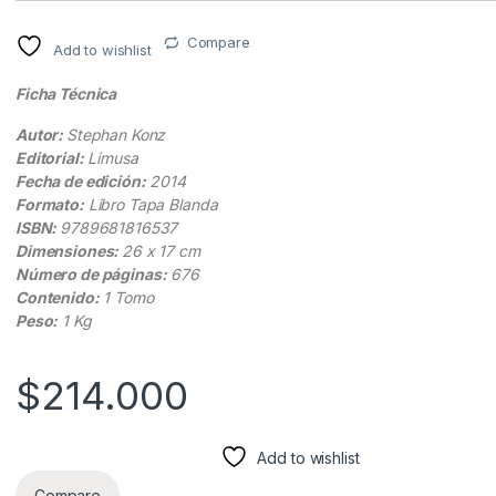
Compare
Add to wishlist
Ficha Técnica
Autor:
Stephan Konz
Editorial:
Limusa
Fecha de edición:
2014
Formato:
Libro Tapa Blanda
ISBN:
9789681816537
Dimensiones:
26 x 17 cm
Número de páginas:
676
Contenido:
1 Tomo
Peso:
1 Kg
$
214.000
Add to wishlist
Compare