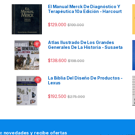
El Manual Merck De Diagnóstico Y
Terapéutica 10a Edición - Harcourt
$
129.000
$
199.000
Atlas Ilustrado De Los Grandes
Generales De La Historia - Susaeta
$
138.600
$
198.000
La Biblia Del Diseño De Productos -
Lexus
$
192.500
$
275.000
de
novedades y recibe ofertas