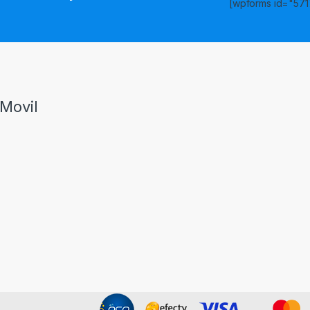
[wpforms id="5717
s
Movil