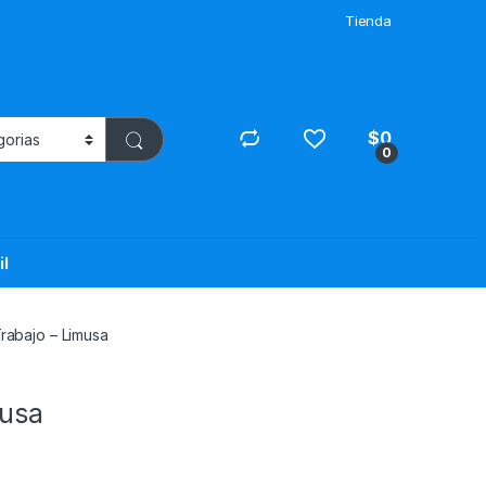
Tienda
$
0
0
il
rabajo – Limusa
musa