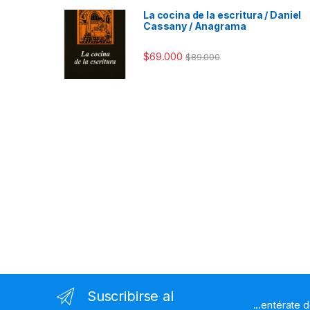
La cocina de la escritura / Daniel
Cassany / Anagrama
$
69.000
$
89.000
Suscribirse al
...entérate 