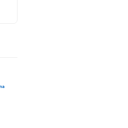
o
,
na