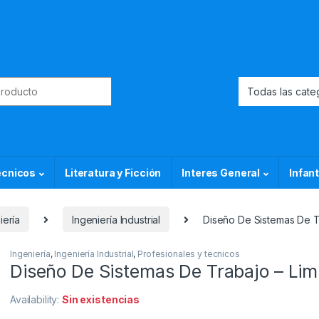
or:
ecnicos
Literatura y Ficción
Interes General
Infant
iería
Ingeniería Industrial
Diseño De Sistemas De T
Ingeniería
,
Ingeniería Industrial
,
Profesionales y tecnicos
Diseño De Sistemas De Trabajo – Li
Availability:
Sin existencias