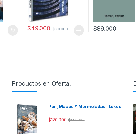
$
49.000
$
89.000
$
70.000
Productos en Oferta!
Pan, Masas Y Mermeladas- Lexus
$
120.000
$
144.000