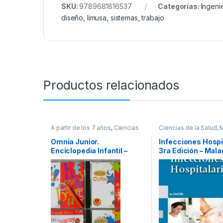
SKU:
9789681816537
Categorías:
Ingeni
diseño
,
limusa
,
sistemas
,
trabajo
Productos relacionados
A partir de los 7 años
,
Ciencias
Ciencias de la Salud
,
Sociales
,
Cultura Para Niños
,
Profesionales y tecni
Diccionarios y Enciclopedias
,
Omnia Junior.
Infecciones Hospi
Didácticos
,
Educación y
Enciclopedia Infantil –
3ra Edición – Mala
Pedagogía
,
Infantil
,
Informática
,
Informática y Tecnología
,
Planeta
Panamericana
Interes General
,
Profesionales y
tecnicos