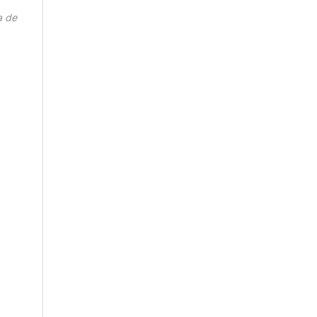
a de
.