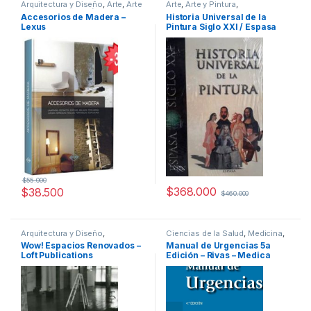
Arquitectura y Diseño
,
Arte
,
Arte
Arte
,
Arte y Pintura
,
y Afines
,
Decoración y Muebles
,
Profesionales y tecnicos
Accesorios de Madera –
Historia Universal de la
Diseño
,
Interes General
,
Ofertas
,
Lexus
Pintura Siglo XXI / Espasa
Profesionales y tecnicos
$
55.000
$
368.000
$
38.500
$
460.000
Arquitectura y Diseño
,
Ciencias de la Salud
,
Medicina
,
Arquitectura y Urbanismo
,
Arte y
Profesionales y tecnicos
Wow! Espacios Renovados –
Manual de Urgencias 5a
Afines
,
Decoración
,
Decoración
Loft Publications
Edición – Rivas – Medica
y Muebles
,
Diseño
,
Interes
General
,
Profesionales y
Panamericana
tecnicos