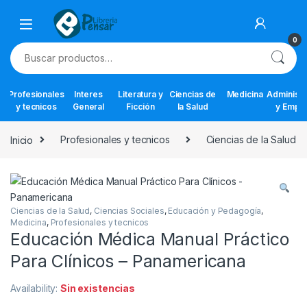
Skip to navigation
Skip to content
0
Buscar por:
Profesionales
Interes
Literatura y
Ciencias de
Medicina
Administr
y tecnicos
General
Ficción
la Salud
y Empr
Inicio
Profesionales y tecnicos
Ciencias de la Salud
Ciencias de la Salud
,
Ciencias Sociales
,
Educación y Pedagogía
,
Medicina
,
Profesionales y tecnicos
Educación Médica Manual Práctico
Para Clínicos – Panamericana
Availability:
Sin existencias