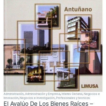
Administración
,
Administración y Empresa
,
Interes General
,
Negocios e
Innovación
,
Negocios e Investigación
,
Profesionales y tecnicos
El Avalúo De Los Bienes Raíces –