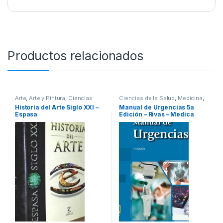
Productos relacionados
Arte
,
Arte y Pintura
,
Ciencias
Ciencias de la Salud
,
Medicina
,
Sociales
,
Dibujo y Escultura
,
Profesionales y tecnicos
Historia del Arte Siglo XXI –
Manual de Urgencias 5a
Historia
,
Historia del Arte
,
Espasa
Edición – Rivas – Medica
Profesionales y tecnicos
Panamericana