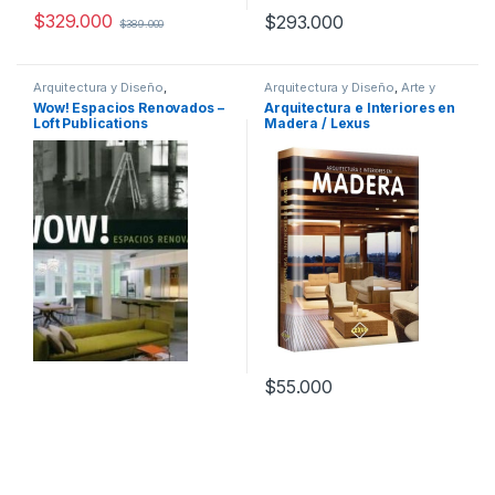
$
329.000
$
293.000
$
389.000
Arquitectura y Diseño
,
Arquitectura y Diseño
,
Arte y
Arquitectura y Urbanismo
,
Arte y
Afines
,
Diseño
,
Ofertas
,
Wow! Espacios Renovados –
Arquitectura e Interiores en
Afines
,
Decoración
,
Decoración
Profesionales y tecnicos
Loft Publications
Madera / Lexus
y Muebles
,
Diseño
,
Interes
General
,
Profesionales y
tecnicos
$
55.000