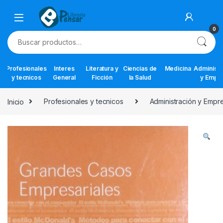
Skip to navigation
Skip to content
0
Buscar por:
Profesionales
Interes
Literatura y
Ciencias de
Medicina
Administr
y tecnicos
General
Ficción
la Salud
y Empr
Inicio
Profesionales y tecnicos
Administración y Empr