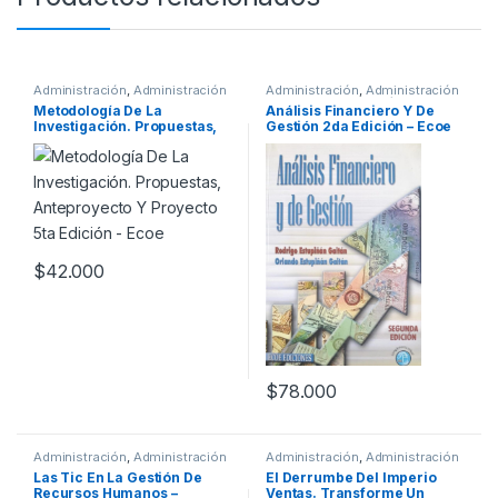
Administración
,
Administración
Administración
,
Administración
y Empresa
,
Ciencias Sociales
,
y Empresa
,
Economía y
Metodología De La
Análisis Financiero Y De
Interes General
,
Metodología
,
Finanzas
,
Profesionales y
Investigación. Propuestas,
Gestión 2da Edición – Ecoe
Negocios e Investigación
,
tecnicos
Profesionales y tecnicos
Anteproyecto Y Proyecto 5ta
Edición – Ecoe
$
42.000
$
78.000
Administración
,
Administración
Administración
,
Administración
y Empresa
,
Ciencias Sociales
,
y Empresa
,
Gerencia y
Las Tic En La Gestión De
El Derrumbe Del Imperio
Comunicación y Periodismo
,
Recursos
,
Interes General
,
Recursos Humanos –
Ventas. Transforme Un
Gerencia y Recursos
,
Literatura y Ficción
,
Mercadeo y