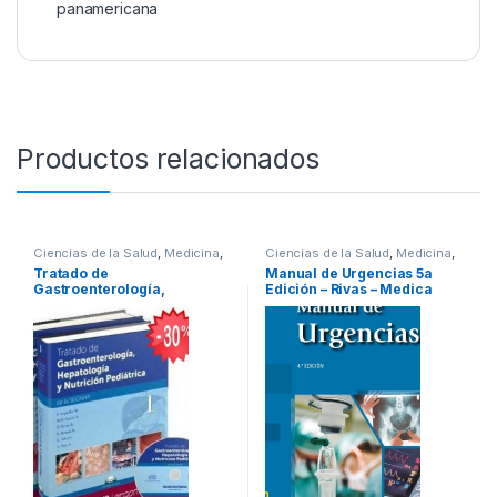
panamericana
Productos relacionados
Ciencias de la Salud
,
Medicina
,
Ciencias de la Salud
,
Medicina
,
Ofertas
,
Pediatría
,
Profesionales y tecnicos
Tratado de
Manual de Urgencias 5a
Profesionales y tecnicos
Gastroenterología,
Edición – Rivas – Medica
Hepatología y Nutrición
Panamericana
Pediátrica 2 Tomos –
Oceano