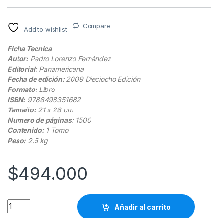
Compare
Add to wishlist
Ficha Tecnica
Autor:
Pedro Lorenzo Fernández
Editorial:
Panamericana
Fecha de edición:
2009 Dieciocho Edición
Formato:
Libro
ISBN:
9788498351682
Tamaño:
21 x 28 cm
Numero de páginas:
1500
Contenido:
1 Tomo
Peso:
2.5 kg
$
494.000
Farmacología Básica Y Clínica 19va Edición - Velasquez - Pa
Añadir al carrito