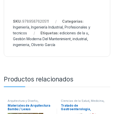
SKU:
9789587620511
Categorías:
Ingeniería
,
Ingeniería Industrial
,
Profesionales y
tecnicos
Etiquetas:
ediciones de la u
,
Gestión Moderna Del Mantenimient
,
industrial
,
ingenieria
,
Oliverio García
Productos relacionados
Arquitectura y Diseño
,
Ciencias de la Salud
,
Medicina
,
Arquitectura y Urbanismo
,
Arte y
Ofertas
,
Pediatría
,
Materiales de Arquitectura
Tratado de
Afines
,
Decoración
,
Decoración
Profesionales y tecnicos
Bambú / Lexus
Gastroenterología,
y Muebles
,
Diseño
,
Interes
General
,
Ofertas
,
Profesionales
Hepatología y Nutrición