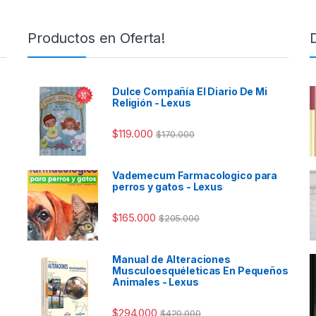
Productos en Oferta!
Dulce Compañía El Diario De Mi
Religión - Lexus
$
119.000
$
170.000
Vademecum Farmacologico para
perros y gatos - Lexus
$
165.000
$
205.000
Manual de Alteraciones
Musculoesquéleticas En Pequeños
Animales - Lexus
$
294.000
$
420.000