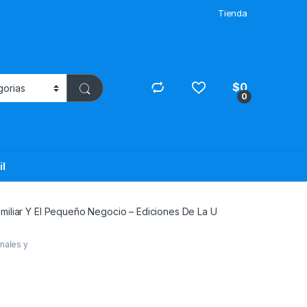
Tienda
$
0
0
il
miliar Y El Pequeño Negocio – Ediciones De La U
nales y