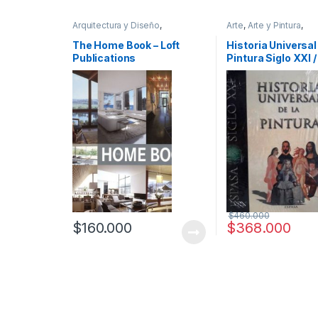
Arquitectura y Diseño
,
Arte
,
Arte y Pintura
,
Arquitectura y Urbanismo
,
Arte y
Profesionales y tecni
Afines
,
Decoración
,
Decoración
The Home Book – Loft
Historia Universal
y Muebles
,
Diseño
,
Hogar y
Publications
Pintura Siglo XXI 
Manualidades
,
Ingeniería
,
Ingeniería Industrial
,
Interes
General
,
Profesionales y
tecnicos
$
460.000
$
160.000
$
368.000