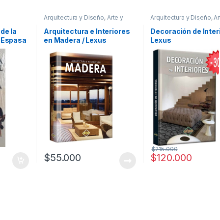
Arquitectura y Diseño
,
Arte y
Arquitectura y Diseño
,
Ar
cos
Afines
,
Diseño
,
Ofertas
,
Afines
,
Decoración
,
Dec
Profesionales y tecnicos
y Muebles
,
Diseño
,
Inte
 de la
Arquitectura e Interiores
Decoración de Interi
General
,
Ofertas
,
Profes
/ Espasa
en Madera / Lexus
Lexus
y tecnicos
$
215.000
$
55.000
$
120.000