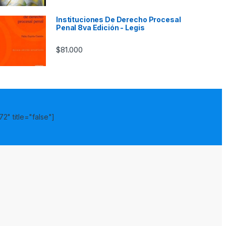
Instituciones De Derecho Procesal
Penal 8va Edición - Legis
$
81.000
2" title="false"]