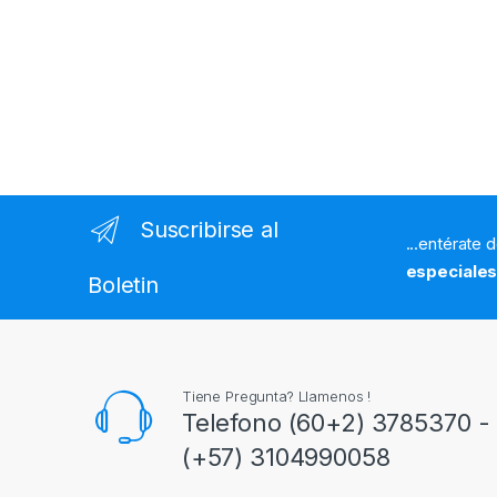
Suscribirse al
...entérate 
especiale
Boletin
Tiene Pregunta? Llamenos !
Telefono (60+2) 3785370 - 
(+57) 3104990058