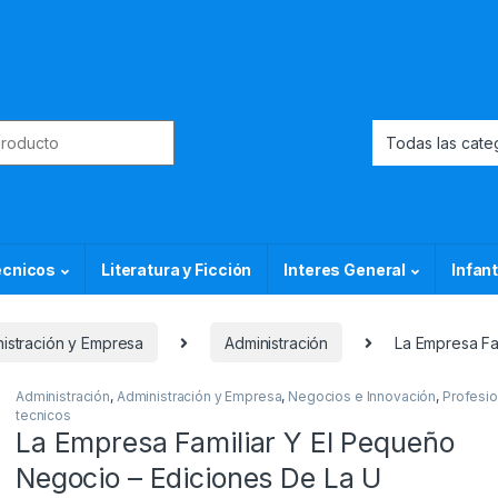
or:
ecnicos
Literatura y Ficción
Interes General
Infant
istración y Empresa
Administración
La Empresa Fa
Administración
,
Administración y Empresa
,
Negocios e Innovación
,
Profesio
tecnicos
La Empresa Familiar Y El Pequeño
Negocio – Ediciones De La U