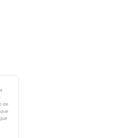
 quantity
s
o de
 que
 que