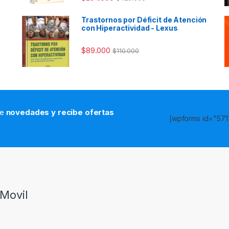
Trastornos por Déficit de Atención
con Hiperactividad - Lexus
$
89.000
$
110.000
de
novedades y recibe ofertas
[wpforms id="5717
s
Movil