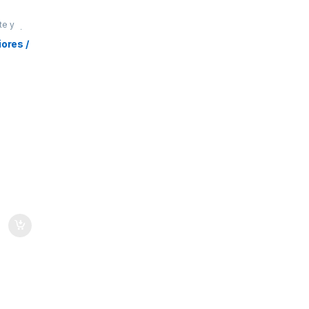
te y
oración
res
ores /
ionales