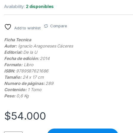
Availability:
2 disponibles
Compare
Add to wishlist
Ficha Tecnica
Autor:
Ignacio Aragoneses Cáceres
Editorial:
De la U
Fecha de edición:
2014
Formato:
Libro
ISBN:
9789587621686
Tamaño:
24 x 17 cm
Numero de páginas:
289
Contenido:
1 Tomo
Peso:
0,6 Kg
$
54.000