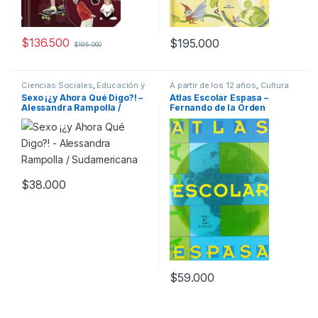
$
136.500
$
195.000
$
195.000
Ciencias Sociales
,
Educación y
A partir de los 12 años
,
Cultura
Pedagogía
,
Interes General
,
Para Niños
,
Infantil
,
Interes
Sexo ¡¿y Ahora Qué Digo?! –
Atlas Escolar Espasa –
Padres e Hijos
,
Profesionales y
General
,
Texto Escolar
Alessandra Rampolla /
Fernando de la Orden
tecnicos
,
Temas Varios
Sudamericana
$
38.000
$
59.000