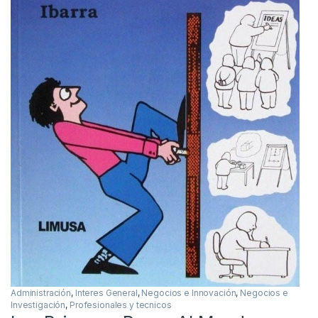
Administración
,
Interes General
,
Negocios e Innovación
,
Negocios e
Investigación
,
Profesionales y tecnicos