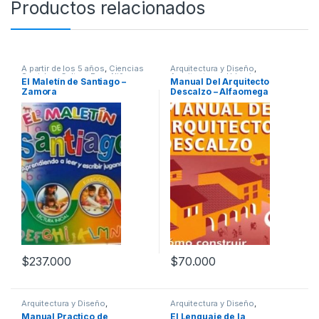
Productos relacionados
A partir de los 5 años
,
Ciencias
Arquitectura y Diseño
,
Sociales
,
Cultura Para Niños
,
Arquitectura y Urbanismo
,
El Maletín de Santiago –
Manual Del Arquitecto
Educación y Pedagogía
,
Infantil
,
Diseño
,
Profesionales y
Zamora
Descalzo – Alfaomega
Interes General
,
Padres e Hijos
,
tecnicos
Profesionales y tecnicos
$
237.000
$
70.000
Arquitectura y Diseño
,
Arquitectura y Diseño
,
Arquitectura y Urbanismo
,
Arte y
Arquitectura y Urbanismo
,
Manual Practico de
El Lenguaje de la
Afines
,
Decoración
,
Decoración
Diseño
,
Profesionales y