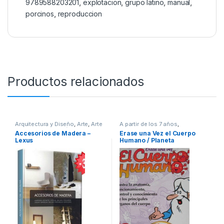
9789588203201
,
explotacion
,
grupo latino
,
manual
,
porcinos
,
reproduccion
Productos relacionados
Arquitectura y Diseño
,
Arte
,
Arte
A partir de los 7 años
,
y Afines
,
Decoración y Muebles
,
Animados
,
Ciencias Sociales
,
Accesorios de Madera –
Erase una Vez el Cuerpo
Diseño
,
Interes General
,
Ofertas
,
Cultura Para Niños
,
Didácticos
,
Lexus
Humano / Planeta
Profesionales y tecnicos
Educación y Pedagogía
,
Profesionales y tecnicos