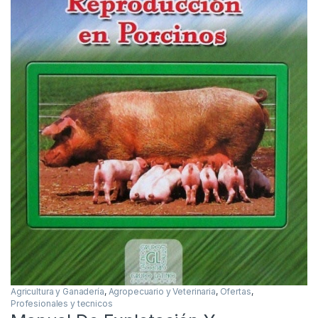
Agricultura y Ganadería
,
Agropecuario y Veterinaria
,
Ofertas
,
Profesionales y tecnicos