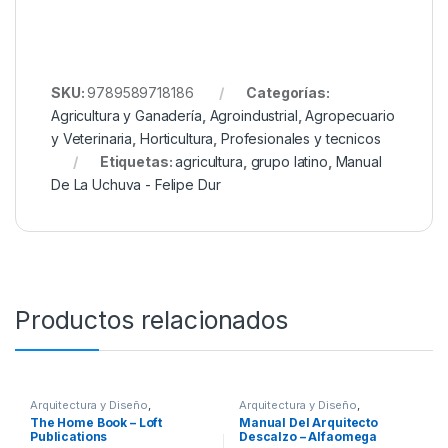
SKU:
9789589718186
Categorías:
Agricultura y Ganadería
,
Agroindustrial
,
Agropecuario
y Veterinaria
,
Horticultura
,
Profesionales y tecnicos
Etiquetas:
agricultura
,
grupo latino
,
Manual
De La Uchuva - Felipe Dur
Productos relacionados
Arquitectura y Diseño
,
Arquitectura y Diseño
,
Arquitectura y Urbanismo
,
Arte y
Arquitectura y Urbanismo
,
The Home Book – Loft
Manual Del Arquitecto
Afines
,
Decoración
,
Decoración
Diseño
,
Profesionales y
Publications
Descalzo – Alfaomega
y Muebles
,
Diseño
,
Hogar y
tecnicos