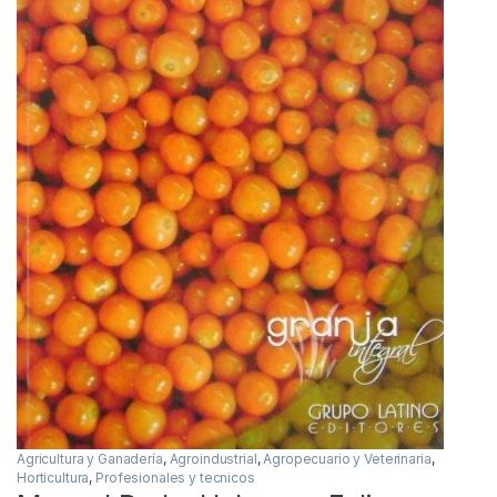
Agricultura y Ganadería
,
Agroindustrial
,
Agropecuario y Veterinaria
,
Horticultura
,
Profesionales y tecnicos