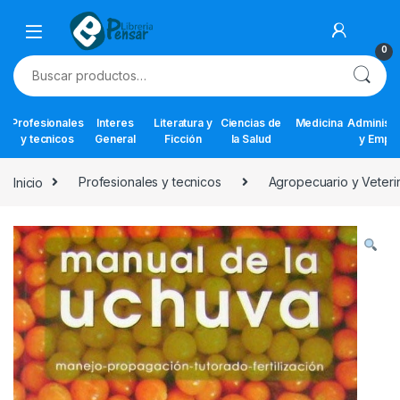
Skip to navigation
Skip to content
0
Buscar por:
Profesionales
Interes
Literatura y
Ciencias de
Medicina
Administr
y tecnicos
General
Ficción
la Salud
y Empr
Inicio
Profesionales y tecnicos
Agropecuario y Veteri