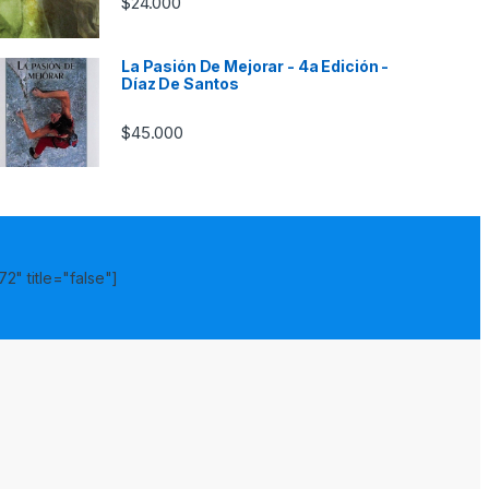
$
24.000
La Pasión De Mejorar - 4a Edición -
Díaz De Santos
$
45.000
2" title="false"]