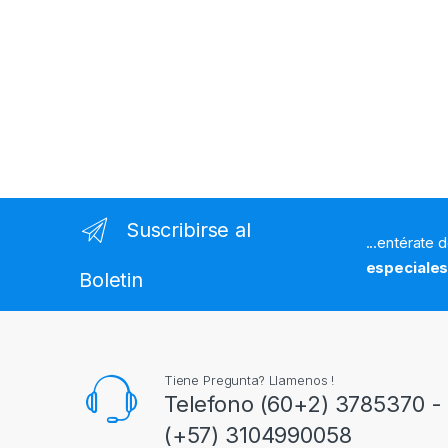
Suscribirse al
...entérate 
especiale
Boletin
Tiene Pregunta? Llamenos !
Telefono (60+2) 3785370 - 
(+57) 3104990058