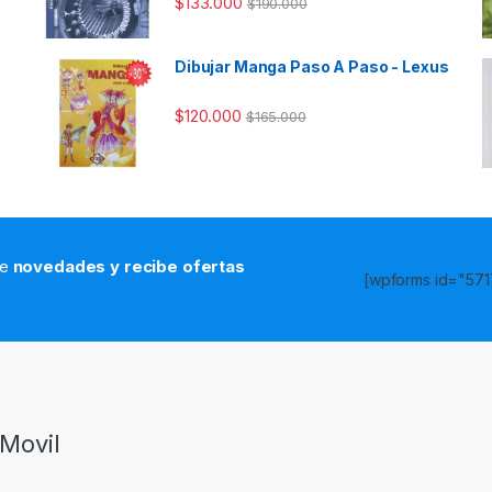
$
133.000
$
190.000
Dibujar Manga Paso A Paso - Lexus
$
120.000
$
165.000
de
novedades y recibe ofertas
[wpforms id="5717
s
Movil