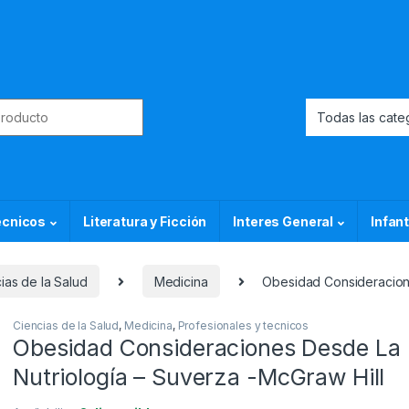
or:
ecnicos
Literatura y Ficción
Interes General
Infant
ias de la Salud
Medicina
Obesidad Consideracione
Ciencias de la Salud
,
Medicina
,
Profesionales y tecnicos
Obesidad Consideraciones Desde La
Nutriología – Suverza -McGraw Hill