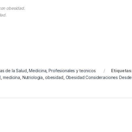
 con obesidad.
idad.
as de la Salud
,
Medicina
,
Profesionales y tecnicos
Etiquetas
l
,
medicina
,
Nutriologia
,
obesidad
,
Obesidad Consideraciones Desde