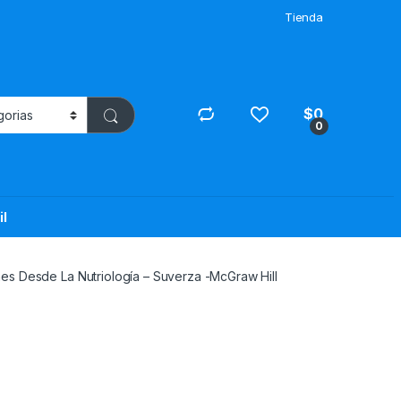
Tienda
$
0
0
il
s Desde La Nutriología – Suverza -McGraw Hill