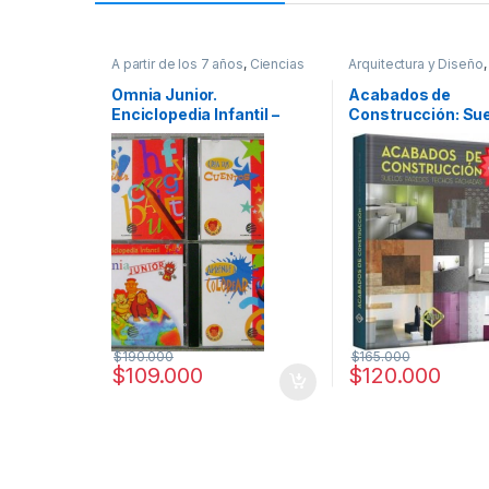
A partir de los 7 años
,
Ciencias
Arquitectura y Diseño
,
Sociales
,
Cultura Para Niños
,
Arquitectura y Urbani
Diccionarios y Enciclopedias
,
Decoración
,
Diseño
,
O
Omnia Junior.
Acabados de
Didácticos
,
Educación y
Profesionales y tecni
Enciclopedia Infantil –
Construcción: Sue
Pedagogía
,
Infantil
,
Informática
,
Informática y Tecnología
,
Planeta
Paredes, Techos,
Interes General
,
Profesionales y
fachadas / Lexus
tecnicos
$
190.000
$
165.000
$
109.000
$
120.000