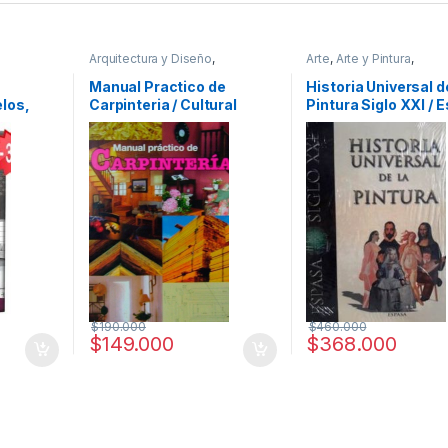
Arquitectura y Diseño
,
Arte
,
Arte y Pintura
,
smo
,
Arquitectura y Urbanismo
,
Arte y
Profesionales y tecnico
fertas
,
Afines
,
Decoración
,
Decoración
Manual Practico de
Historia Universal d
cos
y Muebles
,
Diseño
,
Hogar y
los,
Carpinteria / Cultural
Pintura Siglo XXI / 
Manualidades
,
Interes General
,
Ofertas
,
Profesionales y
tecnicos
,
Temas Varios
$
190.000
$
460.000
$
149.000
$
368.000