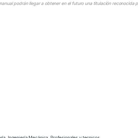
nual podrán llegar a obtener en el futuro una titulación reconocida 
ría
,
Ingeniería Mecánica
,
Profesionales y tecnicos