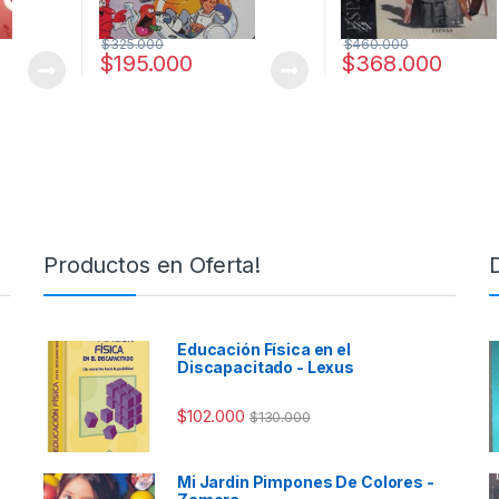
$
325.000
$
460.000
$
195.000
$
368.000
Productos en Oferta!
Educación Física en el
Discapacitado - Lexus
$
102.000
$
130.000
Mi Jardin Pimpones De Colores -