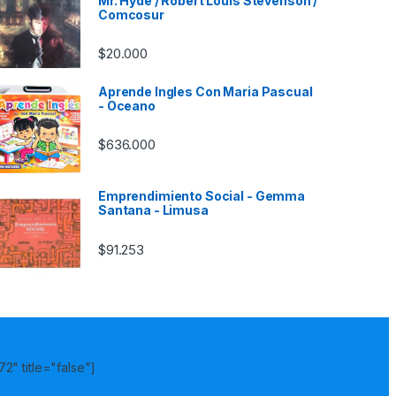
Mr. Hyde / Robert Louis Stevenson /
Comcosur
$
20.000
Aprende Ingles Con Maria Pascual
- Oceano
$
636.000
Emprendimiento Social - Gemma
Santana - Limusa
$
91.253
2" title="false"]