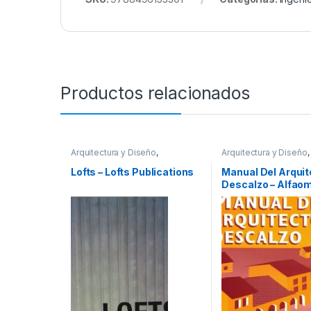
Productos relacionados
Arquitectura y Diseño
,
Arquitectura y Diseño
,
Arquitectura y Urbanismo
,
Arte y
Arquitectura y Urbani
Afines
,
Decoración
,
Decoración
Diseño
,
Profesionales
Lofts – Lofts Publications
Manual Del Arquit
y Muebles
,
Diseño
,
Interes
tecnicos
Descalzo – Alfao
General
,
Profesionales y
tecnicos