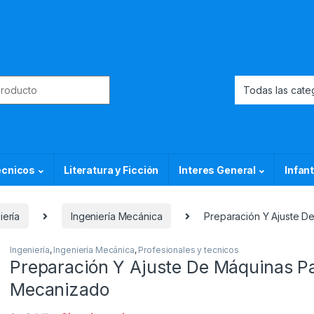
or:
ecnicos
Literatura y Ficción
Interes General
Infant
iería
Ingeniería Mecánica
Preparación Y Ajuste D
Ingeniería
,
Ingeniería Mecánica
,
Profesionales y tecnicos
Preparación Y Ajuste De Máquinas Pa
Mecanizado