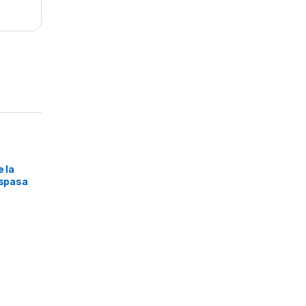
s
e la
Espasa