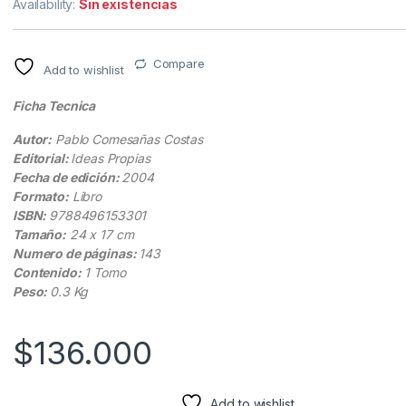
Availability:
Sin existencias
Compare
Add to wishlist
Ficha Tecnica
Autor:
Pablo Comesañas Costas
Editorial:
Ideas Propias
Fecha de edición:
2004
Formato:
Libro
ISBN:
9788496153301
Tamaño:
24 x 17 cm
Numero de páginas:
143
Contenido:
1 Tomo
Peso:
0.3 Kg
$
136.000
Add to wishlist