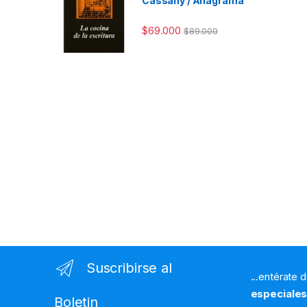
Cassany / Anagrama
$
69.000
$
89.000
Suscribirse al
...entérate 
especiale
Boletin