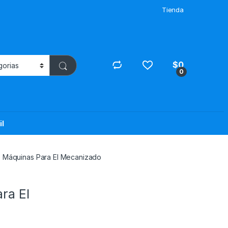
Tienda
$
0
0
il
e Máquinas Para El Mecanizado
ra El