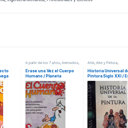
A partir de los 7 años
,
Animados
,
Arte
,
Arte y Pintura
,
smo
,
Ciencias Sociales
,
Cultura Para
Profesionales y tecnico
 y
Niños
,
Didácticos
,
Educación y
ecto
Erase una Vez el Cuerpo
Historia Universal d
Pedagogía
,
Profesionales y
mega
Humano / Planeta
Pintura Siglo XXI / 
tecnicos