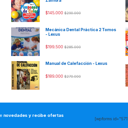
Zamora
$
145.000
$
290.000
Mecánica Dental Práctica 2 Tomos
- Lexus
$
199.500
$
285.000
Manual de Calefacción - Lexus
$
189.000
$
270.000
de
novedades y recibe ofertas
[wpforms id="5717
s