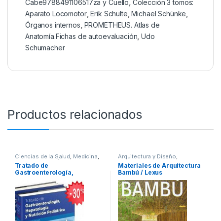
Cabe9788491106517za y Cuello
,
Colección 3 tomos:
Aparato Locomotor
,
Erik Schulte
,
Michael Schünke
,
Órganos internos
,
PROMETHEUS. Atlas de
Anatomía.Fichas de autoevaluación
,
Udo
Schumacher
Productos relacionados
Ciencias de la Salud
,
Medicina
,
Arquitectura y Diseño
,
Ofertas
,
Pediatría
,
Arquitectura y Urbanismo
,
Arte y
Tratado de
Materiales de Arquitectura
Profesionales y tecnicos
Afines
,
Decoración
,
Decoración
Gastroenterología,
Bambú / Lexus
y Muebles
,
Diseño
,
Interes
General
,
Ofertas
,
Profesionales
Hepatología y Nutrición
y tecnicos
Pediátrica 2 Tomos –
Oceano