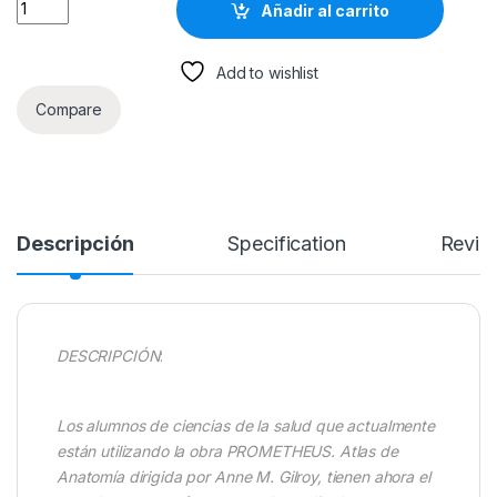
PROMETHEUS. Atlas de Anatomía.Fichas de autoevaluación Co
Añadir al carrito
Add to wishlist
Compare
Descripción
Specification
Revie
DESCRIPCIÓN
:
Los alumnos de ciencias de la salud que actualmente
están utilizando la obra PROMETHEUS. Atlas de
Anatomía dirigida por Anne M. Gilroy, tienen ahora el