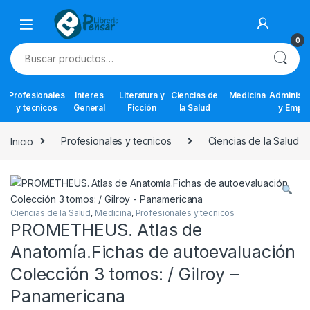
Skip to navigation
Skip to content
0
Buscar por:
Profesionales
Interes
Literatura y
Ciencias de
Medicina
Administr
y tecnicos
General
Ficción
la Salud
y Empr
Inicio
Profesionales y tecnicos
Ciencias de la Salud
Ciencias de la Salud
,
Medicina
,
Profesionales y tecnicos
PROMETHEUS. Atlas de
Anatomía.Fichas de autoevaluación
Colección 3 tomos: / Gilroy –
Panamericana