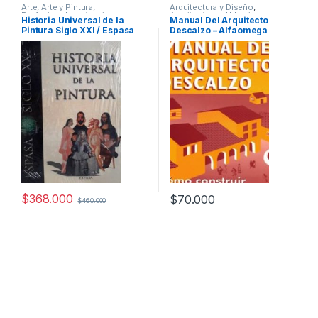
Arte
,
Arte y Pintura
,
Arquitectura y Diseño
,
Profesionales y tecnicos
Arquitectura y Urbanismo
,
Historia Universal de la
Manual Del Arquitecto
Diseño
,
Profesionales y
Pintura Siglo XXI / Espasa
Descalzo – Alfaomega
tecnicos
$
368.000
$
70.000
$
460.000