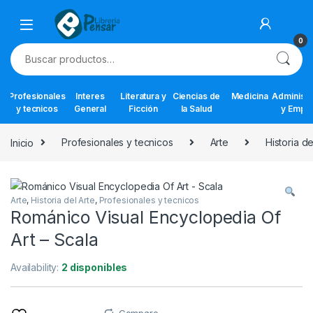
Skip to navigation
Skip to content
0
Buscar por:
Profesionales
Interes
Literatura y
Ciencias de
Medicina
Administr
y tecnicos
General
Ficción
la Salud
y Empr
Inicio
Profesionales y tecnicos
Arte
Historia de
Arte
,
Historia del Arte
,
Profesionales y tecnicos
Románico Visual Encyclopedia Of
Art – Scala
Availability:
2 disponibles
Compare