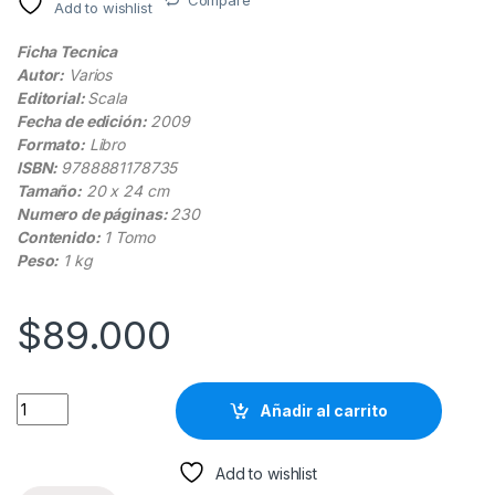
Add to wishlist
Ficha Tecnica
Autor:
Varios
Editorial:
Scala
Fecha de edición:
2009
Formato:
Libro
ISBN:
9788881178735
Tamaño:
20 x 24 cm
Numero de páginas:
230
Contenido:
1 Tomo
Peso:
1 kg
$
89.000
Románico Visual Encyclopedia Of Art - Scala quantity
Añadir al carrito
Add to wishlist