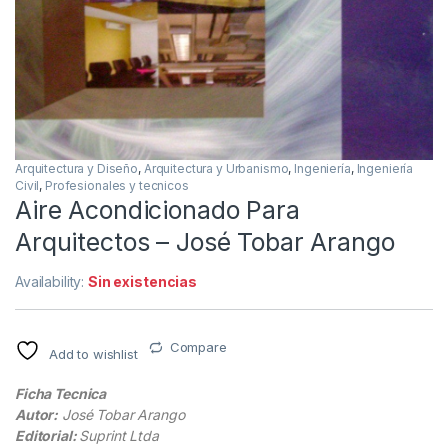
Arquitectura y Diseño
,
Arquitectura y Urbanismo
,
Ingeniería
,
Ingeniería
Civil
,
Profesionales y tecnicos
Aire Acondicionado Para
Arquitectos – José Tobar Arango
Availability:
Sin existencias
Compare
Add to wishlist
Ficha Tecnica
Autor:
José Tobar Arango
Editorial:
Suprint Ltda