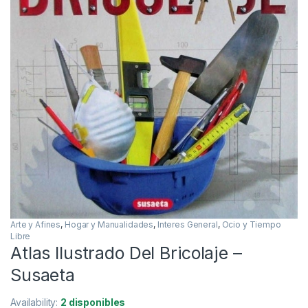
Arte y Afines
,
Hogar y Manualidades
,
Interes General
,
Ocio y Tiempo
Libre
Atlas Ilustrado Del Bricolaje –
Susaeta
Availability:
2 disponibles