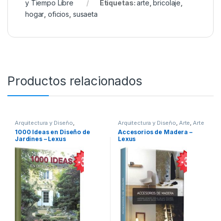
y Tiempo Libre
Etiquetas:
arte
,
bricolaje
,
hogar
,
oficios
,
susaeta
Productos relacionados
Arquitectura y Diseño
,
Arquitectura y Diseño
,
Arte
,
Arte
Arquitectura y Urbanismo
,
Arte y
y Afines
,
Decoración y Muebles
,
1000 Ideas en Diseño de
Accesorios de Madera –
Afines
,
Botánica
,
Decoración
,
Diseño
,
Interes General
,
Ofertas
,
Jardines – Lexus
Lexus
Decoración y Muebles
,
Diseño
,
Profesionales y tecnicos
Ecología y Medioambiente
,
Hogar y Manualidades
,
Interes
General
,
Ofertas
,
Profesionales
y tecnicos
,
Temas Varios