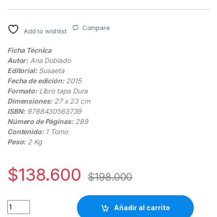
Compare
Add to wishlist
Ficha Técnica
Autor:
Ana Doblado
Editorial:
Susaeta
Fecha de edición:
2015
Formato:
Libro tapa Dura
Dimensiones:
27 x 23 cm
ISBN:
9788430563739
Número de Páginas:
289
Contenido:
1 Tomo
Peso:
2 Kg
$
138.600
$
198.000
Atlas Ilustrado Del Bricolaje - Susaeta quantity
Añadir al carrito