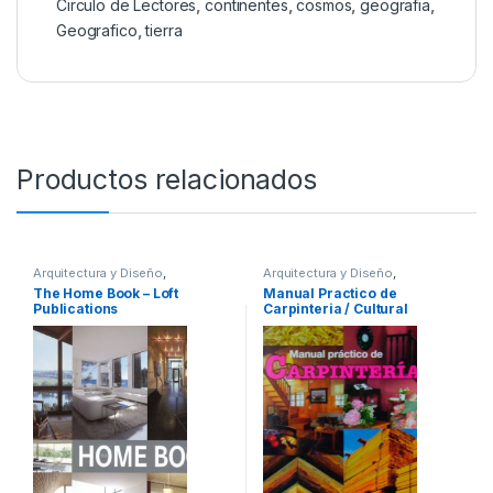
Circulo de Lectores
,
continentes
,
cosmos
,
geografia
,
Geografico
,
tierra
Productos relacionados
Arquitectura y Diseño
,
Arquitectura y Diseño
,
Arquitectura y Urbanismo
,
Arte y
Arquitectura y Urbanismo
,
Arte y
The Home Book – Loft
Manual Practico de
Afines
,
Decoración
,
Decoración
Afines
,
Decoración
,
Decoración
Publications
Carpinteria / Cultural
y Muebles
,
Diseño
,
Hogar y
y Muebles
,
Diseño
,
Hogar y
Manualidades
,
Ingeniería
,
Manualidades
,
Interes General
,
Ingeniería Industrial
,
Interes
Ofertas
,
Profesionales y
General
,
Profesionales y
tecnicos
,
Temas Varios
tecnicos