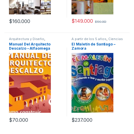
$
149.000
$
160.000
$
190.000
Arquitectura y Diseño
,
A partir de los 5 años
,
Ciencias
Arquitectura y Urbanismo
,
Sociales
,
Cultura Para Niños
,
Manual Del Arquitecto
El Maletín de Santiago –
Diseño
,
Profesionales y
Educación y Pedagogía
,
Infantil
,
Descalzo – Alfaomega
Zamora
tecnicos
Interes General
,
Padres e Hijos
,
Profesionales y tecnicos
$
70.000
$
237.000