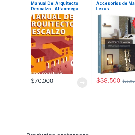
Diseño
,
Profesionales y
Diseño
,
Interes Gener
Manual Del Arquitecto
Accesorios de Ma
tecnicos
Profesionales y tecni
Descalzo – Alfaomega
Lexus
$
38.500
$
70.000
$
55.00