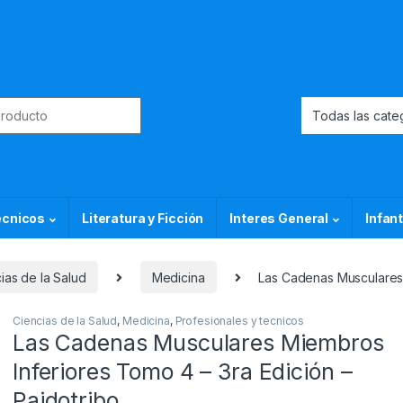
or:
ecnicos
Literatura y Ficción
Interes General
Infant
ias de la Salud
Medicina
Las Cadenas Musculares 
Ciencias de la Salud
,
Medicina
,
Profesionales y tecnicos
Las Cadenas Musculares Miembros
Inferiores Tomo 4 – 3ra Edición –
Paidotribo