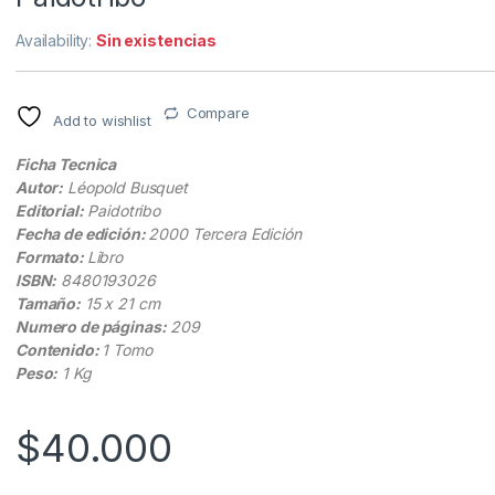
Availability:
Sin existencias
Compare
Add to wishlist
Ficha Tecnica
Autor:
Léopold Busquet
Editorial:
Paidotribo
Fecha de edición:
2000 Tercera Edición
Formato:
Libro
ISBN:
8480193026
Tamaño:
15 x 21 cm
Numero de páginas:
209
Contenido:
1 Tomo
Peso:
1 Kg
$
40.000