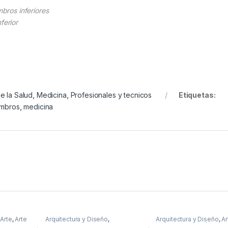
mbros inferiores
nferior
e la Salud
,
Medicina
,
Profesionales y tecnicos
Etiquetas:
embros
,
medicina
,
Arte
,
Arte
Arquitectura y Diseño
,
Arquitectura y Diseño
,
Ar
y Muebles
,
Arquitectura y Urbanismo
,
Arte y
Afines
,
Decoración
,
Dec