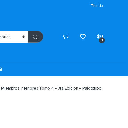
Tienda
$
0
0
il
Miembros Inferiores Tomo 4 – 3ra Edición – Paidotribo