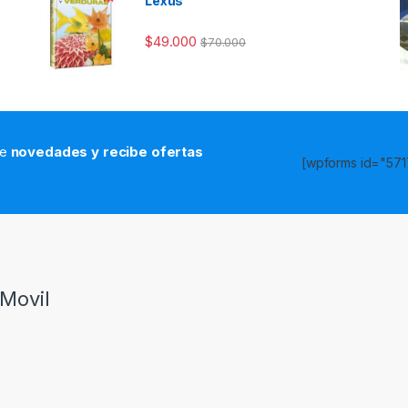
Lexus
$
49.000
$
70.000
de
novedades y recibe ofertas
[wpforms id="5717
s
Movil