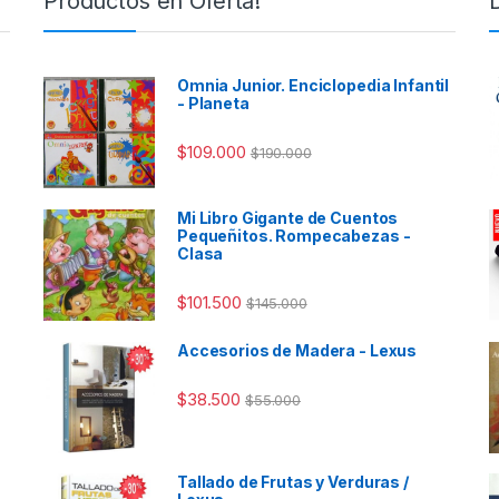
Productos en Oferta!
Omnia Junior. Enciclopedia Infantil
- Planeta
$
109.000
$
190.000
Mi Libro Gigante de Cuentos
Pequeñitos. Rompecabezas -
Clasa
$
101.500
$
145.000
Accesorios de Madera - Lexus
$
38.500
$
55.000
Tallado de Frutas y Verduras /