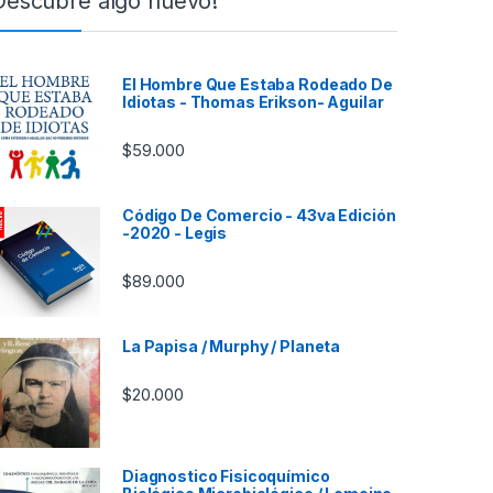
Descubre algo nuevo!
El Hombre Que Estaba Rodeado De
Idiotas - Thomas Erikson- Aguilar
$
59.000
Código De Comercio - 43va Edición
-2020 - Legis
$
89.000
La Papisa / Murphy / Planeta
$
20.000
Diagnostico Fisicoquímico