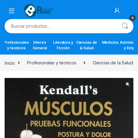
Skip to navigation
Skip to content
0
Buscar por:
Profesionales
Interes
Literatura y
Ciencias de
Medicina
Administr
y tecnicos
General
Ficción
la Salud
y Empr
Inicio
Profesionales y tecnicos
Ciencias de la Salud