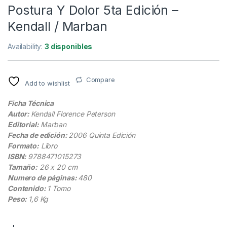
Postura Y Dolor 5ta Edición –
Kendall / Marban
Availability:
3 disponibles
Compare
Add to wishlist
Ficha Técnica
Autor:
Kendall Florence Peterson
Editorial:
Marban
Fecha de edición:
2006 Quinta Edición
Formato:
Libro
ISBN:
9788471015273
Tamaño:
26 x 20 cm
Numero de páginas:
480
Contenido:
1 Tomo
Peso:
1,6 Kg