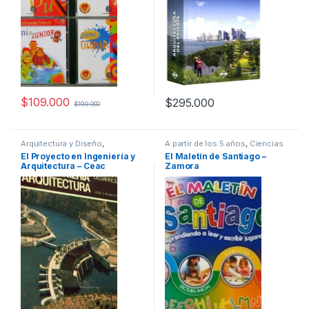
$
109.000
$
295.000
$
190.000
Arquitectura y Diseño
,
A partir de los 5 años
,
Ciencias
Arquitectura y Urbanismo
,
Sociales
,
Cultura Para Niños
,
El Proyecto en Ingeniería y
El Maletín de Santiago –
Ingeniería
,
Ingeniería Civil
,
Educación y Pedagogía
,
Infantil
,
Arquitectura – Ceac
Zamora
Profesionales y tecnicos
Interes General
,
Padres e Hijos
,
Profesionales y tecnicos