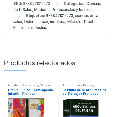
SKU:
9788471015273
Categorías:
Ciencias
de la Salud
,
Medicina
,
Profesionales y tecnicos
Etiquetas:
9788471015273
,
ciencias de la
salud
,
Dolor
,
marban
,
medicina
,
Músculos Pruebas
Funcionales Postura
Productos relacionados
A partir de los 7 años
,
Ciencias
Arquitectura y Diseño
,
Sociales
,
Cultura Para Niños
,
Arquitectura y Urbanismo
,
Arte y
Omnia Junior. Enciclopedia
La Biblia de la Arquitectura
Diccionarios y Enciclopedias
,
Afines
,
Decoración
,
Decoración
Infantil – Planeta
del Paisaje / Francesc
Didácticos
,
Educación y
y Muebles
,
Diseño
,
Interes
Pedagogía
,
Infantil
,
Informática
,
General
,
Ofertas
,
Profesionales
Zamora Mola – Julio Fajardo
Informática y Tecnología
,
y tecnicos
/ Lexus
Interes General
,
Profesionales y
tecnicos