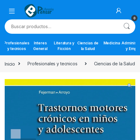
Skip to navigation
Skip to content
0
Buscar por:
Profesionales
Interes
Literatura y
Ciencias de
Medicina
Administr
y tecnicos
General
Ficción
la Salud
y Empr
Inicio
Profesionales y tecnicos
Ciencias de la Salud